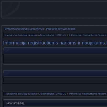
Peržiūrėti neatsakytus pranešimus
|
Peržiūrėti aktyvias temas
Pagrindinis diskusijų puslapis
»
Administracija, DAUSOS
»
Informacija registruotiems nariams
Informacija registruotiems nariams ir naujokams.
Pagrindinis diskusijų puslapis
»
Administracija, DAUSOS
»
Informacija registruotiems nariams
Dabar prisijungę