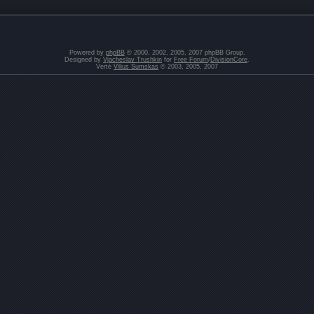
Powered by
phpBB
© 2000, 2002, 2005, 2007 phpBB Group.
Designed by
Vjacheslav Trushkin
for
Free Forum
/
DivisionCore
.
Vertė
Vilius Šumskas
© 2003, 2005, 2007