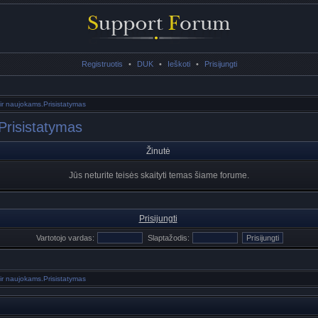
Registruotis
•
DUK
•
Ieškoti
•
Prisijungti
 ir naujokams.Prisistatymas
Prisistatymas
Žinutė
Jūs neturite teisės skaityti temas šiame forume.
Prisijungti
Vartotojo vardas:
Slaptažodis:
 ir naujokams.Prisistatymas