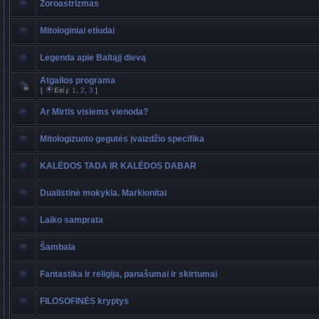
Zoroastrizmas
Mitologiniai etiudai
Legenda apie Baltąjį dievą
Atgailos programa
[
Eiti į:
1
,
2
,
3
]
Ar Mirtis visiems vienoda?
Mitologizuoto gegutės įvaizdžio specifika
KALĖDOS TADA IR KALĖDOS DABAR
Dualistinė mokykla. Markionitai
Laiko samprata
Šambala
Fantastika ir religija, panašumai ir skirtumai
FILOSOFINĖS kryptys