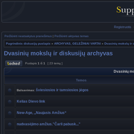
Registruotis
Peržiūrėti neatsakytus pranešimus
|
Peržiūrėti aktyvias temas
Pagrindinis diskusijų puslapis
»
ARCHYVAS, GELEŽINIAI VARTAI
»
Dvasinių mokslų ir 
Dvasinių mokslų ir diskusijų archyvas
Puslapis
1
iš
1
[ 23 temų ]
Dvasinių mo
Temos
šviesiosios ir tamsiosios jėgos
Balsavimas:
Kelias Dievo link
New-Age, „Naujasis Amžius“
nudvasėjimo amžius."Čarli pabusk..."