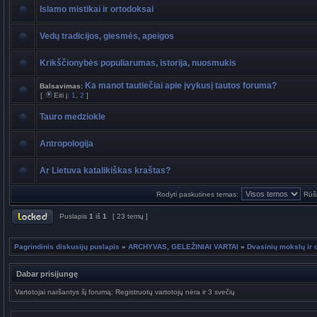
Islamo mistikai ir ortodoksai
Vedų tradicijos, giesmės, apeigos
Krikščionybės populiarumas, istorija, nuosmukis
Ka manot tautiečiai apie įvykusį tautos foruma?
Balsavimas:
[
Eiti į:
1
,
2
]
Tauro medziokle
Antropologija
Ar Lietuva katalikiškas kraštas?
Rodyti paskutines temas:
Rūši
Puslapis
1
iš
1
[ 23 temų ]
Pagrindinis diskusijų puslapis
»
ARCHYVAS, GELEŽINIAI VARTAI
»
Dvasinių mokslų ir 
Dabar prisijungę
Vartotojai naršantys šį forumą: Registruotų vartotojų nėra ir 3 svečių