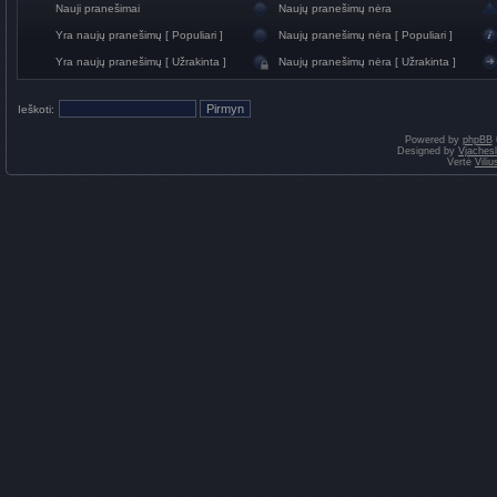
Nauji pranešimai
Naujų pranešimų nėra
Yra naujų pranešimų [ Populiari ]
Naujų pranešimų nėra [ Populiari ]
Yra naujų pranešimų [ Užrakinta ]
Naujų pranešimų nėra [ Užrakinta ]
Ieškoti:
Powered by
phpBB
Designed by
Vjaches
Vertė
Vili