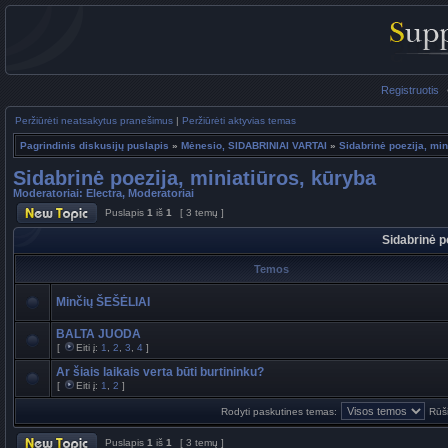
Registruotis
Peržiūrėti neatsakytus pranešimus
|
Peržiūrėti aktyvias temas
Pagrindinis diskusijų puslapis
»
Mėnesio, SIDABRINIAI VARTAI
»
Sidabrinė poezija, min
Sidabrinė poezija, miniatiūros, kūryba
Moderatoriai:
Electra
,
Moderatoriai
Puslapis
1
iš
1
[ 3 temų ]
Sidabrinė p
Temos
Minčių ŠEŠĖLIAI
BALTA JUODA
[
Eiti į:
1
,
2
,
3
,
4
]
Ar šiais laikais verta būti burtininku?
[
Eiti į:
1
,
2
]
Rodyti paskutines temas:
Rūši
Puslapis
1
iš
1
[ 3 temų ]