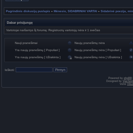
Pagrindinis diskusijų puslapis
»
Mėnesio, SIDABRINIAI VARTAI
»
Sidabrinė poezija, min
Dabar prisijungę
Vartotojai naršantys šį forumą: Registruotų vartotojų nėra ir 1 svečias
Nauji pranešimai
Naujų pranešimų nėra
Yra naujų pranešimų [ Populiari ]
Naujų pranešimų nėra [ Populiari ]
Yra naujų pranešimų [ Užrakinta ]
Naujų pranešimų nėra [ Užrakinta ]
Ieškoti:
Powered by
phpBB
Designed by
Vjaches
Vertė
Vili