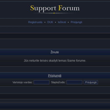
Registruotis
•
DUK
•
Ieškoti
•
Prisijungti
Žinutė
Jūs neturite teisės skaityti temas šiame forume.
Prisijungti
Vartotojo vardas:
Slaptažodis: