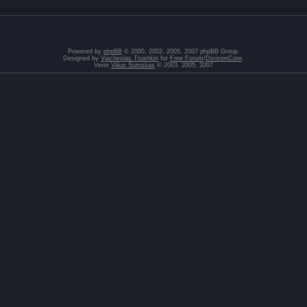
Powered by
phpBB
© 2000, 2002, 2005, 2007 phpBB Group.
Designed by
Vjacheslav Trushkin
for
Free Forum
/
DivisionCore
.
Vertė
Vilius Šumskas
© 2003, 2005, 2007