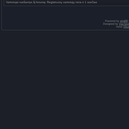
Vartotojai naršantys šį forumą: Registruotų vartotojų nėra ir 1 svečias
Powered by
phpBB
Designed by
Vjaches
Vertė
Vili