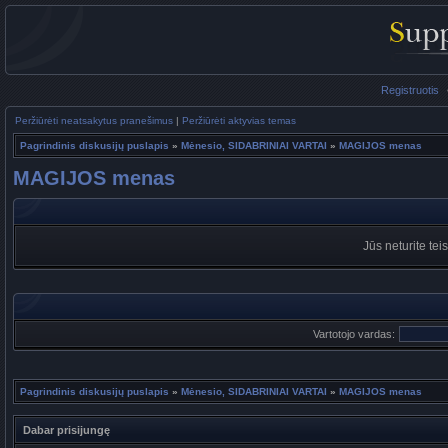
Registruotis
Peržiūrėti neatsakytus pranešimus
|
Peržiūrėti aktyvias temas
Pagrindinis diskusijų puslapis
»
Mėnesio, SIDABRINIAI VARTAI
»
MAGIJOS menas
MAGIJOS menas
Jūs neturite tei
Vartotojo vardas:
Pagrindinis diskusijų puslapis
»
Mėnesio, SIDABRINIAI VARTAI
»
MAGIJOS menas
Dabar prisijungę