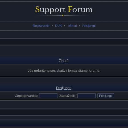
Registruotis
•
DUK
•
Ieškoti
•
Prisijungti
Žinutė
Jūs neturite teisės skaityti temas šiame forume.
Prisijungti
Vartotojo vardas:
Slaptažodis: