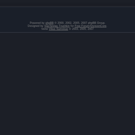
Powered by
phpBB
© 2000, 2002, 2005, 2007 phpBB Group.
Designed by
Vjacheslav Trushkin
for
Free Forum
/
DivisionCore
.
Vertė
Vilius Šumskas
© 2003, 2005, 2007