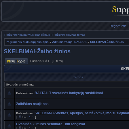
Registruotis
Peržiūrėti neatsakytus pranešimus
|
Peržiūrėti aktyvias temas
Pagrindinis diskusijų puslapis
»
Administracija, DAUSOS
»
SKELBIMAI-Žaibo žinios
SKELBIMAI-Žaibo žinios
Puslapis
1
iš
1
[ 8 temų ]
SKEL
Temos
Svarbūs pranešimai
BALTAI.LT svetainės lankytojų susitikimai
Balsavimas:
Žaibiškos naujienos
SKELBIMAI-Šventės, apeigos, baltiško tikėjimo susiėjimai
Balsavimas:
[
Eiti į:
1
,
2
]
Dvasinės kultūros seminarai, kiti renginiai
[
Eiti į:
1
,
2
]