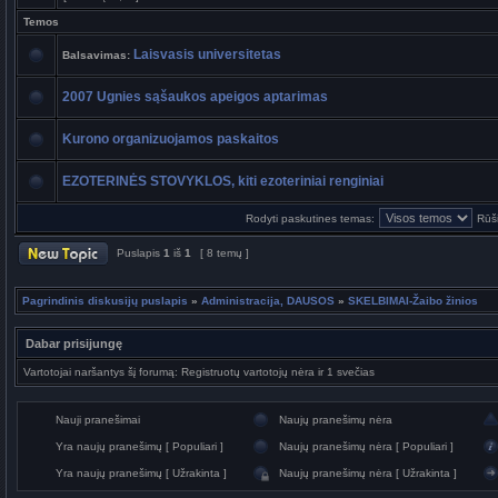
Temos
Laisvasis universitetas
Balsavimas:
2007 Ugnies sąšaukos apeigos aptarimas
Kurono organizuojamos paskaitos
EZOTERINĖS STOVYKLOS, kiti ezoteriniai renginiai
Rodyti paskutines temas:
Rūši
Puslapis
1
iš
1
[ 8 temų ]
Pagrindinis diskusijų puslapis
»
Administracija, DAUSOS
»
SKELBIMAI-Žaibo žinios
Dabar prisijungę
Vartotojai naršantys šį forumą: Registruotų vartotojų nėra ir 1 svečias
Nauji pranešimai
Naujų pranešimų nėra
Yra naujų pranešimų [ Populiari ]
Naujų pranešimų nėra [ Populiari ]
Yra naujų pranešimų [ Užrakinta ]
Naujų pranešimų nėra [ Užrakinta ]