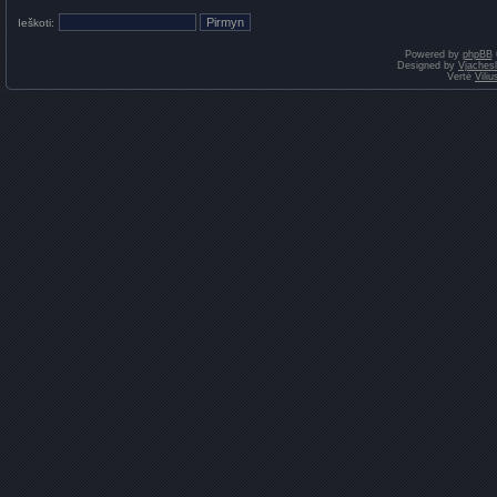
Ieškoti:
Powered by
phpBB
Designed by
Vjaches
Vertė
Vili