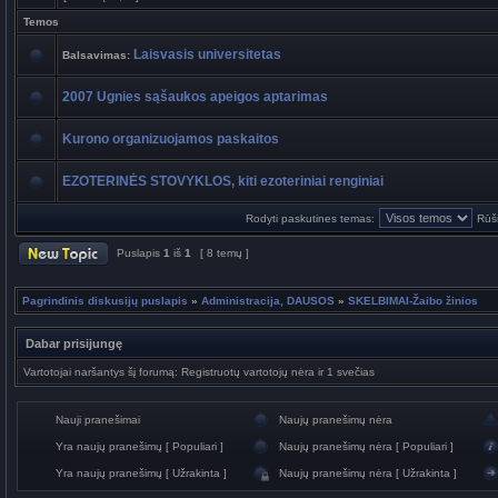
Temos
Laisvasis universitetas
Balsavimas:
2007 Ugnies sąšaukos apeigos aptarimas
Kurono organizuojamos paskaitos
EZOTERINĖS STOVYKLOS, kiti ezoteriniai renginiai
Rodyti paskutines temas:
Rūši
Puslapis
1
iš
1
[ 8 temų ]
Pagrindinis diskusijų puslapis
»
Administracija, DAUSOS
»
SKELBIMAI-Žaibo žinios
Dabar prisijungę
Vartotojai naršantys šį forumą: Registruotų vartotojų nėra ir 1 svečias
Nauji pranešimai
Naujų pranešimų nėra
Yra naujų pranešimų [ Populiari ]
Naujų pranešimų nėra [ Populiari ]
Yra naujų pranešimų [ Užrakinta ]
Naujų pranešimų nėra [ Užrakinta ]