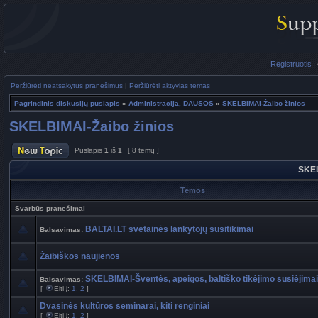
Registruotis
Peržiūrėti neatsakytus pranešimus
|
Peržiūrėti aktyvias temas
Pagrindinis diskusijų puslapis
»
Administracija, DAUSOS
»
SKELBIMAI-Žaibo žinios
SKELBIMAI-Žaibo žinios
Puslapis
1
iš
1
[ 8 temų ]
SKEL
Temos
Svarbūs pranešimai
BALTAI.LT svetainės lankytojų susitikimai
Balsavimas:
Žaibiškos naujienos
SKELBIMAI-Šventės, apeigos, baltiško tikėjimo susiėjimai
Balsavimas:
[
Eiti į:
1
,
2
]
Dvasinės kultūros seminarai, kiti renginiai
[
Eiti į:
1
,
2
]