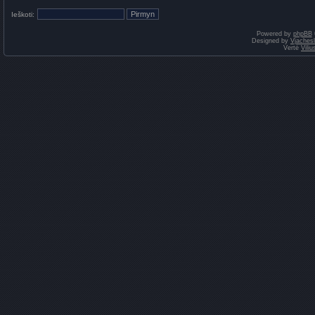
Ieškoti:
Powered by
phpBB
Designed by
Vjaches
Vertė
Vili