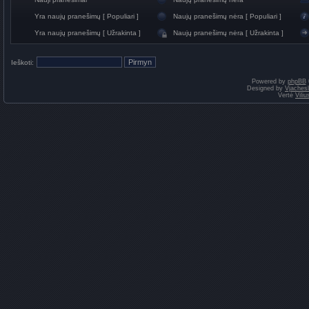
Yra naujų pranešimų [ Populiari ]
Naujų pranešimų nėra [ Populiari ]
Yra naujų pranešimų [ Užrakinta ]
Naujų pranešimų nėra [ Užrakinta ]
Ieškoti:
Powered by
phpBB
Designed by
Vjaches
Vertė
Vili