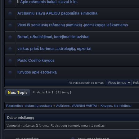
Apie rašmenis baltai, slavai ir kt.
Archainių slavų APEIGŲ pagoniška simbolika
Vieni iš seniausių rašmenų paminklų -įdomi knyga ieškantiems
Burtai, užkalbėjimai, kerėjimai lietuviškai
viskas prieš burimus, astrologiją, egzortai
Paulo Coelho knygos
Knygos apie ezoteriką
Rodyti paskutines temas:
Rūši
Puslapis
1
iš
1
[ 11 temų ]
Pagrindinis diskusijų puslapis
»
Aušrinės, VARINIAI VARTAI
»
Knygos. kiti leidiniai
Dabar prisijungę
Vartotojai naršantys šį forumą: Registruotų vartotojų nėra ir 1 svečias
Nauji pranešimai
Naujų pranešimų nėra