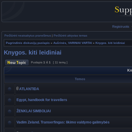
Registruotis
Peržiūrėti neatsakytus pranešimus
|
Peržiūrėti aktyvias temas
Pagrindinis diskusijų puslapis
»
Aušrinės, VARINIAI VARTAI
»
Knygos. kiti leidiniai
Knygos. kiti leidiniai
Puslapis
1
iš
1
[ 11 temų ]
Kny
Temos
ATLANTIDA
Egypt, handbook for travellers
ŽENKLAI SIMBOLIAI
Vadim Zeland. Transerfingas: likimo valdymo galimybės