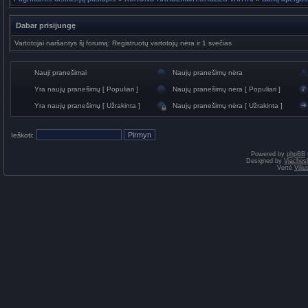
Dabar prisijungę
Vartotojai naršantys šį forumą: Registruotų vartotojų nėra ir 1 svečias
Nauji pranešimai
Naujų pranešimų nėra
Yra naujų pranešimų [ Populiari ]
Naujų pranešimų nėra [ Populiari ]
Yra naujų pranešimų [ Užrakinta ]
Naujų pranešimų nėra [ Užrakinta ]
Ieškoti:
Powered by
phpBB
Designed by
Vjaches
Vertė
Vili