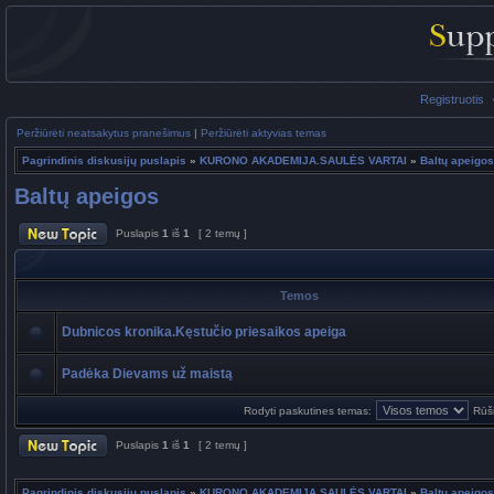
Registruotis
Peržiūrėti neatsakytus pranešimus
|
Peržiūrėti aktyvias temas
Pagrindinis diskusijų puslapis
»
KURONO AKADEMIJA.SAULĖS VARTAI
»
Baltų apeigos
Baltų apeigos
Puslapis
1
iš
1
[ 2 temų ]
Temos
Dubnicos kronika.Kęstučio priesaikos apeiga
Padėka Dievams už maistą
Rodyti paskutines temas:
Rūši
Puslapis
1
iš
1
[ 2 temų ]
Pagrindinis diskusijų puslapis
»
KURONO AKADEMIJA.SAULĖS VARTAI
»
Baltų apeigos