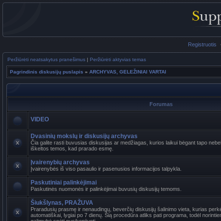
Registruotis
Peržiūrėti neatsakytus pranešimus
|
Peržiūrėti aktyvias temas
Pagrindinis diskusijų puslapis
»
ARCHYVAS, GELEŽINIAI VARTAI
Forumas
VIDEO
Dvasinių mokslų ir diskusijų archyvas
Čia galite rasti buvusias diskusijas ar medžiagas, kurios laikui bėgant tapo ne
iškeltos temos, kad prarado esmę.
Įvairenybių archyvas
Įvairenybės iš viso pasaulio ir pasenusios informacijos talpykla.
Paskutiniai palinkėjimai
Paskutinės nuomonės ir palinkėjimai buvusių diskusijų temoms.
Šiukšlynas, PRAŽUVA
Praradusių prasmę ir nenaudingų, beverčių diskusijų šalinimo vieta, kurias per
automatiškai, lygiai po 7 dienų. Šią procedūra atliks pati programa, todėl norinti