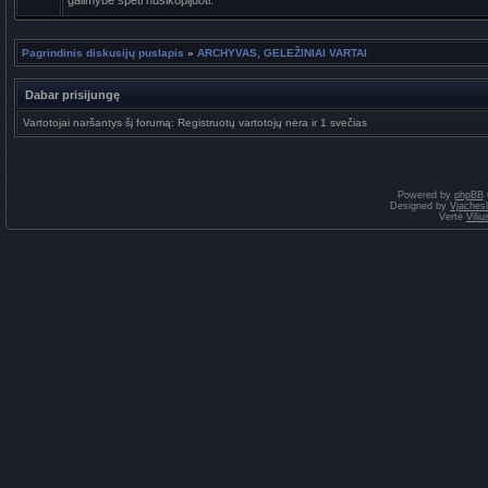
galimybė spėti nusikopijuoti.
Pagrindinis diskusijų puslapis
»
ARCHYVAS, GELEŽINIAI VARTAI
Dabar prisijungę
Vartotojai naršantys šį forumą: Registruotų vartotojų nėra ir 1 svečias
Powered by
phpBB
Designed by
Vjaches
Vertė
Vili