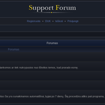
Registruotis
•
DUK
•
Ieškoti
•
Prisijungti
Forumas
Forumas
ebelankomos ar tiek nukrypusios nuo iškeltos temos, kad prarado esmę.
lus čia yra sunaikinamos automatiškai, lygiai po 7 dienų. Šią procedūra atliks pati programa, 