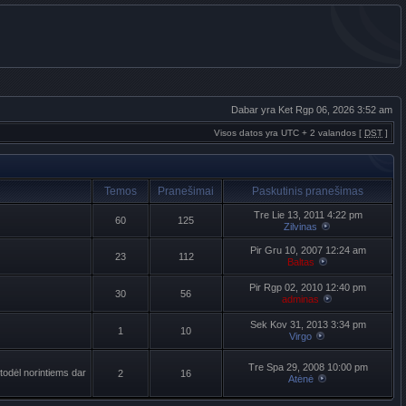
Dabar yra Ket Rgp 06, 2026 3:52 am
Visos datos yra UTC + 2 valandos [
DST
]
Temos
Pranešimai
Paskutinis pranešimas
Tre Lie 13, 2011 4:22 pm
60
125
Zilvinas
Pir Gru 10, 2007 12:24 am
23
112
Baltas
Pir Rgp 02, 2010 12:40 pm
30
56
adminas
Sek Kov 31, 2013 3:34 pm
1
10
Virgo
Tre Spa 29, 2008 10:00 pm
todėl norintiems dar
2
16
Atėnė