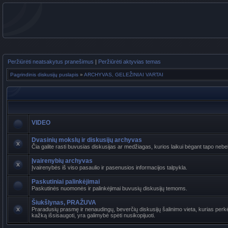
Peržiūrėti neatsakytus pranešimus
|
Peržiūrėti aktyvias temas
Pagrindinis diskusijų puslapis
»
ARCHYVAS, GELEŽINIAI VARTAI
VIDEO
Dvasinių mokslų ir diskusijų archyvas
Čia galite rasti buvusias diskusijas ar medžiagas, kurios laikui bėgant tapo n
Įvairenybių archyvas
Įvairenybės iš viso pasaulio ir pasenusios informacijos talpykla.
Paskutiniai palinkėjimai
Paskutinės nuomonės ir palinkėjimai buvusių diskusijų temoms.
Šiukšlynas, PRAŽUVA
Praradusių prasmę ir nenaudingų, beverčių diskusijų šalinimo vieta, kurias perkė
kažką išsisaugoti, yra galimybė spėti nusikopijuoti.