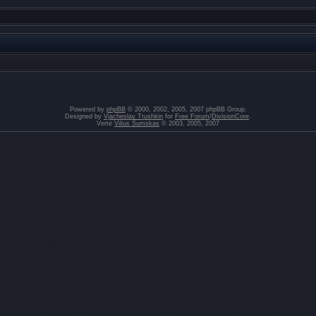
Powered by
phpBB
© 2000, 2002, 2005, 2007 phpBB Group.
Designed by
Vjacheslav Trushkin
for
Free Forum
/
DivisionCore
.
Vertė
Vilius Šumskas
© 2003, 2005, 2007