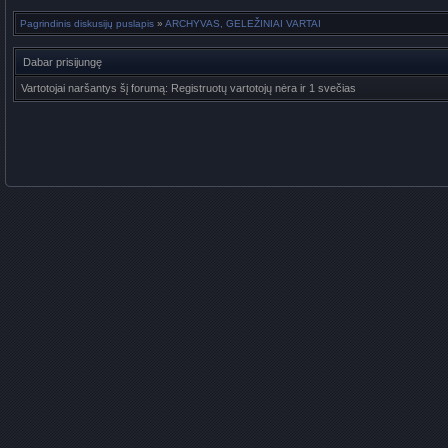
Pagrindinis diskusijų puslapis
»
ARCHYVAS, GELEŽINIAI VARTAI
Dabar prisijungę
Vartotojai naršantys šį forumą: Registruotų vartotojų nėra ir 1 svečias