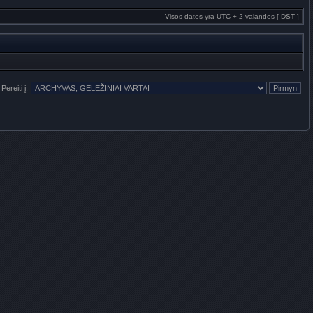
Visos datos yra UTC + 2 valandos [
DST
]
Pereiti į: