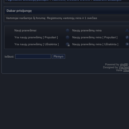
Dabar prisijungę
Vartotojai naršantys šį forumą: Registruotų vartotojų nėra ir 1 svečias
Nauji pranešimai
Naujų pranešimų nėra
Yra naujų pranešimų [ Populiari ]
Naujų pranešimų nėra [ Populiari ]
Yra naujų pranešimų [ Užrakinta ]
Naujų pranešimų nėra [ Užrakinta ]
Ieškoti:
Powered by
phpBB
Designed by
Vjaches
Vertė
Vili