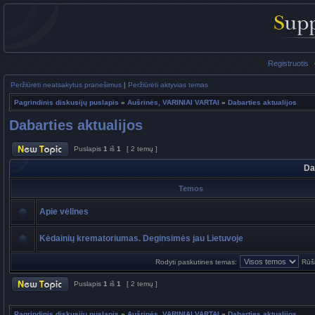
Registruotis
Peržiūrėti neatsakytus pranešimus
|
Peržiūrėti aktyvias temas
Pagrindinis diskusijų puslapis
»
Aušrinės, VARINIAI VARTAI
»
Dabarties aktualijos
Dabarties aktualijos
Puslapis
1
iš
1
[ 2 temų ]
Da
Temos
Apie vėlines
Kėdainių krematoriumas. Deginsimės jau Lietuvoje
Rodyti paskutines temas:
Rūši
Puslapis
1
iš
1
[ 2 temų ]
Pagrindinis diskusijų puslapis
»
Aušrinės, VARINIAI VARTAI
»
Dabarties aktualijos