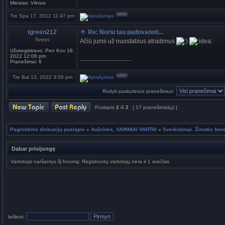
Miestas:
Vilnius
Tre Spa 17, 2012 11:47 pm
tgreen212
Re: Noriu tau padovanoti...
Svetys
Ačiū jums už nuostabius atradimus
Užsiregistravo:
Pen Kov 18,
2022 12:06 pm
_________________
Pranešimai:
6
Tre Bal 13, 2022 3:58 pm
Rodyti paskutinius pranešimus:
Puslapis
2
iš
2
[ 17 pranešimai(ų) ]
Pagrindinis diskusijų puslapis
»
Aušrinės, VARINIAI VARTAI
»
Sveikinimai. Žinutės be
Dabar prisijungę
Vartotojai naršantys šį forumą: Registruotų vartotojų nėra ir 1 svečias
Ieškoti: