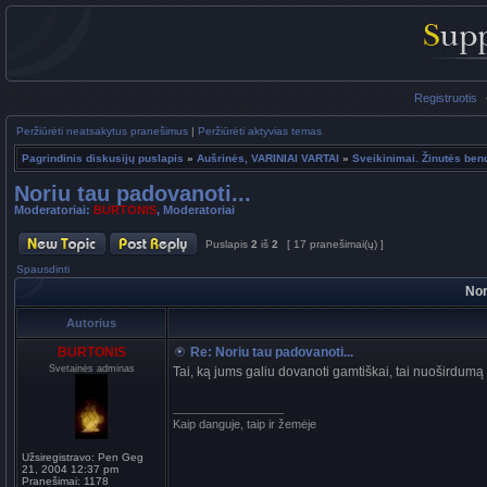
Registruotis
Peržiūrėti neatsakytus pranešimus
|
Peržiūrėti aktyvias temas
Pagrindinis diskusijų puslapis
»
Aušrinės, VARINIAI VARTAI
»
Sveikinimai. Žinutės be
Noriu tau padovanoti...
Moderatoriai:
BURTONIS
,
Moderatoriai
Puslapis
2
iš
2
[ 17 pranešimai(ų) ]
Spausdinti
Nor
Autorius
BURTONIS
Re: Noriu tau padovanoti...
Svetainės adminas
Tai, ką jums galiu dovanoti gamtiškai, tai nuoširdumą
_________________
Kaip danguje, taip ir žemėje
Užsiregistravo:
Pen Geg
21, 2004 12:37 pm
Pranešimai:
1178