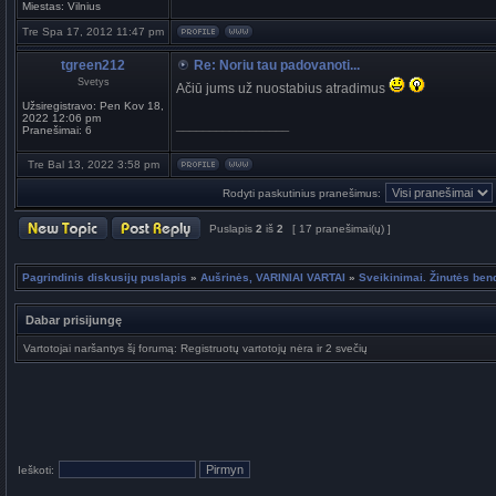
Miestas:
Vilnius
Tre Spa 17, 2012 11:47 pm
tgreen212
Re: Noriu tau padovanoti...
Svetys
Ačiū jums už nuostabius atradimus
Užsiregistravo:
Pen Kov 18,
2022 12:06 pm
_________________
Pranešimai:
6
Tre Bal 13, 2022 3:58 pm
Rodyti paskutinius pranešimus:
Puslapis
2
iš
2
[ 17 pranešimai(ų) ]
Pagrindinis diskusijų puslapis
»
Aušrinės, VARINIAI VARTAI
»
Sveikinimai. Žinutės be
Dabar prisijungę
Vartotojai naršantys šį forumą: Registruotų vartotojų nėra ir 2 svečių
Ieškoti: