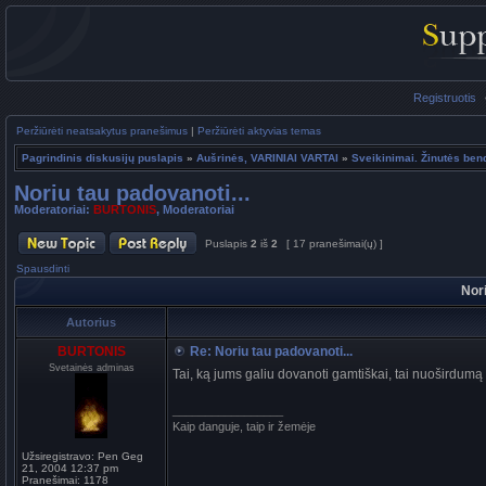
Registruotis
Peržiūrėti neatsakytus pranešimus
|
Peržiūrėti aktyvias temas
Pagrindinis diskusijų puslapis
»
Aušrinės, VARINIAI VARTAI
»
Sveikinimai. Žinutės be
Noriu tau padovanoti...
Moderatoriai:
BURTONIS
,
Moderatoriai
Puslapis
2
iš
2
[ 17 pranešimai(ų) ]
Spausdinti
Nori
Autorius
BURTONIS
Re: Noriu tau padovanoti...
Svetainės adminas
Tai, ką jums galiu dovanoti gamtiškai, tai nuoširdumą
_________________
Kaip danguje, taip ir žemėje
Užsiregistravo:
Pen Geg
21, 2004 12:37 pm
Pranešimai:
1178