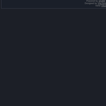
Powered by
phpBB
Designed by
Vjaches
Vertė
Vili