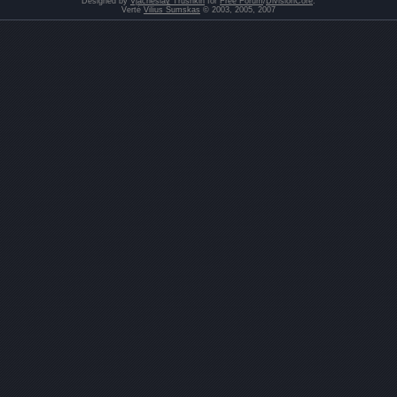
Designed by
Vjacheslav Trushkin
for
Free Forum
/
DivisionCore
.
Vertė
Vilius Šumskas
© 2003, 2005, 2007