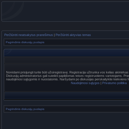
Peržiūrėti neatsakytus pranešimus
|
Peržiūrėti aktyvias temas
Pagrindinis diskusijų puslapis
Norėdami prisijungti turite būti užsiregistravę. Registracija užtrunka vos kelias akimirka
Diskusijų administratorius gali suteikti papildomas teises registruotiems vartotojams. Pr
naudojimosi sąlygomis ir nuostatomis. Naršydami po diskusijas perskaitykite kiekvieno f
Naudojimosi sąlygos
|
Privatumo politika
Pagrindinis diskusijų puslapis