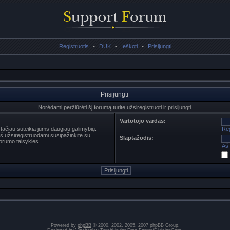
Registruotis
•
DUK
•
Ieškoti
•
Prisijungti
Prisijungti
Norėdami peržiūrėti šį forumą turite užsiregistruoti ir prisijungti.
Vartotojo vardas:
s tačiau suteikia jums daugiau galimybių.
Reg
ieš užsiregistruodami susipažinkite su
Slaptažodis:
orumo taisykles.
Aš 
Powered by
phpBB
© 2000, 2002, 2005, 2007 phpBB Group.