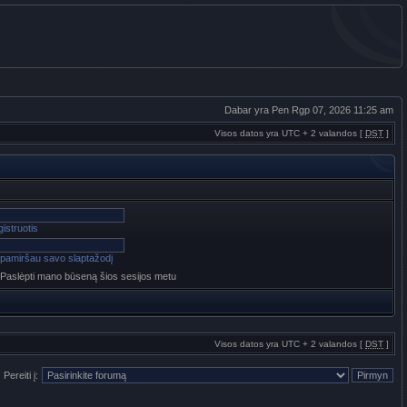
Dabar yra Pen Rgp 07, 2026 11:25 am
Visos datos yra UTC + 2 valandos [
DST
]
istruotis
pamiršau savo slaptažodį
Paslėpti mano būseną šios sesijos metu
Visos datos yra UTC + 2 valandos [
DST
]
Pereiti į: