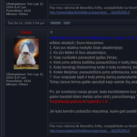
_________________
Užsiregistravo:
Ket Lap 11,
2004 6:47 pm
Pas mus rašoma tik lietuvišku šriftu, susipažinkite su foru
Pranešimai:
1634
http://www.baltai.lt/phpbbkuronas/viewt ... 6d195205c3
Miestas:
Vilnius
Šeš Bir 24, 2006 5:59 pm
Baltas
Forumo krivis
Stojantiems į "Kurono" akademiją nuo rugsėjo 10 d. g
aiškiai atsakyti į šiuos klausimus:
1. Kas jus skatina mokytis šioje akademijoje;
2. Ko jūs tikitės iš šios akademijos;
3. Kaip ruošiatės panaudoti įgytas žinias;
4. Kiek jums artima baltiška pasaulėžiūra ir baltų tikė
5. Kokį bendrąjį išsilavinimą turite ir kokį ezoterinį
6. Kokie tikėjimai, pasaulėžiūra jums artimiausia, ko
Užsiregistravo:
Ket Lap 11,
7. Kuo svajojate tapti ir kokį pirmą darbą padarytumėt
2004 6:47 pm
Pranešimai:
1634
Toliau laisva forma galite aprašyti kaip radote šią ak
Miestas:
Vilnius
P.s. jei susidarys nauja grupė, tada kandidatams bus ats
galės bandyti kitais metais arba stoti į paruošiamąją
Registracija galima iki lapkričio 1 d.
Jei kyla bendro pobūdžio klausimai, kurie gali padėti j
_________________
Pas mus rašoma tik lietuvišku šriftu, susipažinkite su foru
http://www.baltai.lt/phpbbkuronas/viewt ... 6d195205c3