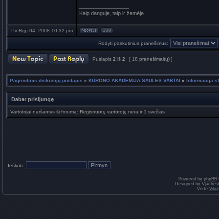
_________________
Kaip danguje, taip ir žemėje
Pir Rgp 04, 2008 10:32 pm
Rodyti paskutinius pranešimus:
Puslapis
2
iš
2
[ 18 pranešimai(ų) ]
Pagrindinis diskusijų puslapis
»
KURONO AKADEMIJA.SAULĖS VARTAI
»
Informacija 
Dabar prisijungę
Vartotojai naršantys šį forumą: Registruotų vartotojų nėra ir 1 svečias
Ieškoti:
Powered by
phpBB
Designed by
Vjaches
Vertė
Vili