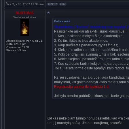
Šeš Rgs 08, 2007 12:34 am
BURTONIS
Svetainės adminas
Baltas rašė:
Stojantiems į "Kurono" akademiją nuo rugsėjo 10
Pasistenkite aiškiai atsakyti į šiuos klausimus:
1. Kas jus skatina mokytis šioje akademijoje;
2. Ko jūs tikitės iš šios akademijos;
Užsiregistravo:
Pen Geg 21,
2004 12:37 pm
3. Kaip ruošiatės panaudoti įgytas žinias;
Pranešimai:
1178
4. Kiek jums artima baltiška pasaulėžiūra ir baltų
Miestas:
Vilnius
5. Kokį bendrąjį išsilavinimą turite ir kokį ezot
6. Kokie tikėjimai, pasaulėžiūra jums artimiausi
7. Kuo svajojate tapti ir kokį pirmą darbą padary
Toliau laisva forma galite aprašyti kaip radote š
P.s. jei susidarys nauja grupė, tada kandidatams b
mokytiniai, kiti galės bandyti kitais metais arba
Registracija galima iki lapkričio 1 d.
Jei kyla bendro pobūdžio klausimai, kurie gali pad
Kol kas nekeičiant turinio noriu paskelbti, kad yra 
turinį į nurodytą paštą. Jei bus naujienų, pranešiu.