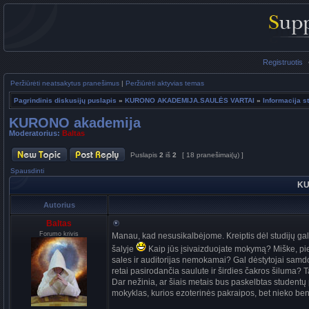
Registruotis
Peržiūrėti neatsakytus pranešimus
|
Peržiūrėti aktyvias temas
Pagrindinis diskusijų puslapis
»
KURONO AKADEMIJA.SAULĖS VARTAI
»
Informacija 
KURONO akademija
Moderatorius:
Baltas
Puslapis
2
iš
2
[ 18 pranešimai(ų) ]
Spausdinti
KU
Autorius
Baltas
Forumo krivis
Manau, kad nesusikalbėjome. Kreiptis dėl studijų gali
šalyje
Kaip jūs įsivaizduojate mokymą? Miške, pie
sales ir auditorijas nemokamai? Gal dėstytojai samdo
retai pasirodančia saulute ir širdies čakros šiluma? 
Dar nežinia, ar šiais metais bus paskelbtas studentų 
mokyklas, kurios ezoterinės pakraipos, bet nieko ben