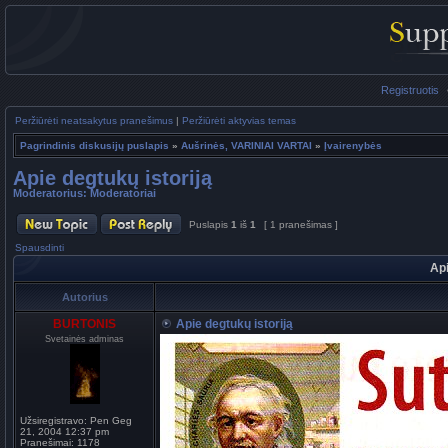
Registruotis
Peržiūrėti neatsakytus pranešimus
|
Peržiūrėti aktyvias temas
Pagrindinis diskusijų puslapis
»
Aušrinės, VARINIAI VARTAI
»
Įvairenybės
Apie degtukų istoriją
Moderatorius:
Moderatoriai
Puslapis
1
iš
1
[ 1 pranešimas ]
Spausdinti
Api
Autorius
BURTONIS
Apie degtukų istoriją
Svetainės adminas
Užsiregistravo:
Pen Geg
21, 2004 12:37 pm
Pranešimai:
1178