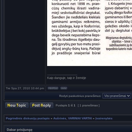
_________________
Kaip danguje, taip ir žemėje
Tre Spa 27, 2010 10:44 pm
Rodyti paskutinius pranešimus:
Puslapis
1
iš
1
[ 1 pranešimas ]
Pagrindinis diskusijų puslapis
»
Aušrinės, VARINIAI VARTAI
»
Įvairenybės
Dabar prisijungę