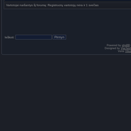
Vartotojai naršantys šį forumą: Registruotų vartotojų nėra ir 1 svečias
Ieškoti:
Powered by
phpBB
Designed by
Vjaches
Vertė
Vili