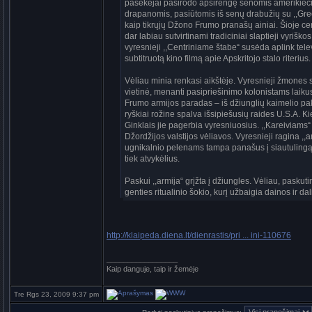
pasekėjai pasirodo apsirengę senomis amerikiečių 
drapanomis, pasiūtomis iš senų drabužių su ,,Green
kaip tikrųjų Džono Frumo pranašų ainiai. Šioje ce
dar labiau sutvirtinami tradiciniai slaptieji vyriš
vyresnieji ,,Centriniame štabe“ susėda aplink telev
subtitruotą kino filmą apie Apskritojo stalo riterius.
Vėliau minia renkasi aikštėje. Vyresnieji žmones s
vietinė, menanti pasipriešinimo kolonistams laiku
Frumo armijos paradas – iš džiunglių kaimelio pakr
ryškiai rožine spalva išsipiešusių raides U.S.A. 
Ginklais jie pagerbia vyresniuosius. ,,Kareiviams“
Džordžijos valstijos vėliavos. Vyresnieji ragina ,,
ugnikalnio pelenams tampa panašus į siautulingą ri
tiek atvykėlius.
Paskui ,,armija“ grįžta į džiungles. Vėliau, paskut
genties ritualinio šokio, kurį užbaigia dainos ir dal
http://klaipeda.diena.lt/dienrastis/pri ... ini-110676
_________________
Kaip danguje, taip ir žemėje
Tre Rgs 23, 2009 9:37 pm