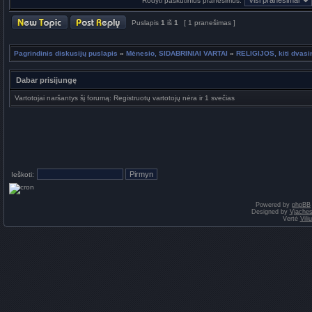
Rodyti paskutinius pranešimus:
Puslapis
1
iš
1
[ 1 pranešimas ]
Pagrindinis diskusijų puslapis
»
Mėnesio, SIDABRINIAI VARTAI
»
RELIGIJOS, kiti dvasin
Dabar prisijungę
Vartotojai naršantys šį forumą: Registruotų vartotojų nėra ir 1 svečias
Ieškoti:
Powered by
phpBB
Designed by
Vjaches
Vertė
Vil