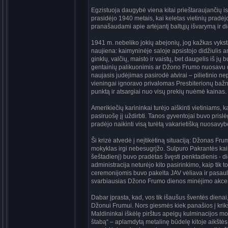
Egzistuoja daugybė viena kitai prieštaraujančių ist
prasidėjo 1940 metais, kai keletas vietinių pradėj
pranašaudami apie artėjantį baltųjų išvarymą ir di
1941 m. nebeliko jokių abejonių, jog kažkas vyksta
naujiena: kaimyninėje saloje apsistojo didžiulis am
ginklų, valčių, maisto ir vaistų, bet daugelis iš j
gentainių palikuonimis ar Džono Frumo nuosavu da
naujasis judėjimas pasirodė atvirai – pilietinio n
vieningai ignoravo privalomas Presbiterionų bažny
punktą ir atsargiai nuo visų prekių nuėmė kainas.
Amerikiečių karininkai turėjo aiškinti vietiniams, 
pasiruošę jį uždirbti. Tanos gyventojai buvo prislė
pradėjo naikinti visą turėtą vakarietišką nuosavyb
Ši krizė atvedė į neįtikėtiną situaciją: Džonas Fru
mokyklas irgi nebesugrįžo. Sulpuro Pakrantės kaim
šeštadienį) buvo pradėtas švęsti penktadienis - 
administracija neturėjo kito pasirinkimo, kaip tik 
ceremonijomis buvo pakelta JAV vėliava ir pasauliui
svarbiausias Džono Frumo dienos minėjimo akce
Dabar įprasta, kad, vos tik išaušus šventės die
Džonui Frumui. Nors giesmės kiek panašios į krik
Maldininkai iškėlę pirštus apeigų kulminacijos mo
štabą“ – aplamdytą metalinę būdelę kitoje aikštės