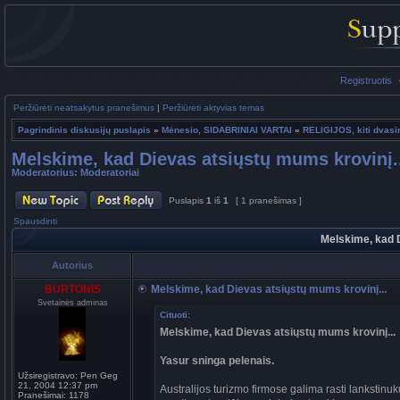
Registruotis
Peržiūrėti neatsakytus pranešimus
|
Peržiūrėti aktyvias temas
Pagrindinis diskusijų puslapis
»
Mėnesio, SIDABRINIAI VARTAI
»
RELIGIJOS, kiti dvasin
Melskime, kad Dievas atsiųstų mums krovinį.
Moderatorius:
Moderatoriai
Puslapis
1
iš
1
[ 1 pranešimas ]
Spausdinti
Melskime, kad D
Autorius
BURTONIS
Melskime, kad Dievas atsiųstų mums krovinį...
Svetainės adminas
Cituoti:
Melskime, kad Dievas atsiųstų mums krovinį...
Yasur sninga pelenais.
Užsiregistravo:
Pen Geg
21, 2004 12:37 pm
Australijos turizmo firmose galima rasti lankstinu
Pranešimai:
1178