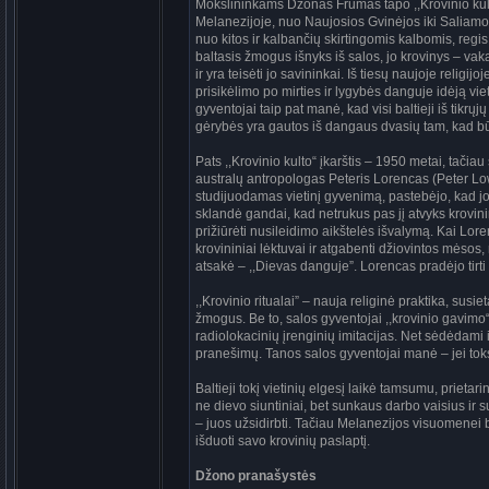
Mokslininkams Džonas Frumas tapo ,,Krovinio kulto“
Melanezijoje, nuo Naujosios Gvinėjos iki Saliamo
nuo kitos ir kalbančių skirtingomis kalbomis, regis
baltasis žmogus išnyks iš salos, jo krovinys – v
ir yra teisėti jo savininkai. Iš tiesų naujoje religij
prisikėlimo po mirties ir lygybės danguje idėją viet
gyventojai taip pat manė, kad visi baltieji iš tikrųj
gėrybės yra gautos iš dangaus dvasių tam, kad būt
Pats ,,Krovinio kulto“ įkarštis – 1950 metai, tači
australų antropologas Peteris Lorencas (Peter Lo
studijuodamas vietinį gyvenimą, pastebėjo, kad jo
sklandė gandai, kad netrukus pas jį atvyks krovini
prižiūrėti nusileidimo aikštelės išvalymą. Kai Lore
krovininiai lėktuvai ir atgabenti džiovintos mėsos, r
atsakė – ,,Dievas danguje”. Lorencas pradėjo tirti 
,,Krovinio ritualai” – nauja religinė praktika, su
žmogus. Be to, salos gyventojai ,,krovinio gavimo
radiolokacinių įrenginių imitacijas. Net sėdėdam
pranešimų. Tanos salos gyventojai manė – jei toks 
Baltieji tokį vietinių elgesį laikė tamsumu, prietar
ne dievo siuntiniai, bet sunkaus darbo vaisius ir su
– juos užsidirbti. Tačiau Melanezijos visuomenei bu
išduoti savo krovinių paslaptį.
Džono pranašystės