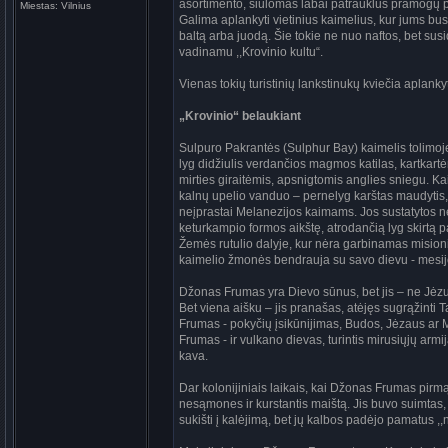
asortimento, siūlomas labai patrauklus pramogų pak
Miestas:
Vilnius
Galima aplankyti vietinius kaimelius, kur jums bus 
baltą arba juodą. Šie tokie ne nuo naftos, bet susid
vadinamu ,,Krovinio kultu“.
Vienas tokių turistinių lankstinukų kviečia aplan
„Krovinio“ belaukiant
Sulpuro Pakrantės (Sulphur Bay) kaimelis tolimoje
lyg didžiulis verdančios magmos katilas, kartkar
mirties giraitėmis, apsnigtomis anglies sniegu. K
kalnų upelio vanduo – pernelyg karštas maudytis, b
neįprastai Melanezijos kaimams. Jos sustatytos ne 
keturkampio formos aikštę, atrodančią lyg skirtą p
Žemės rutulio dalyje, kur nėra garbinamas misionie
kaimelio žmonės bendrauja su savo dievu - mesi
Džonas Frumas yra Dievo sūnus, bet jis – ne Jėzus.
Bet viena aišku – jis pranašas, atėjęs sugrąžinti 
Frumas - pokyčių įsikūnijimas, Budos, Jėzaus ar M
Frumas - ir vulkano dievas, turintis mirusiųjų arm
kava.
Dar kolonijiniais laikais, kai Džonas Frumas pirmą k
nesąmones ir kurstantis maištą. Jis buvo suimtas, 
sukišti į kalėjimą, bet jų kalbos padėjo pamatus 