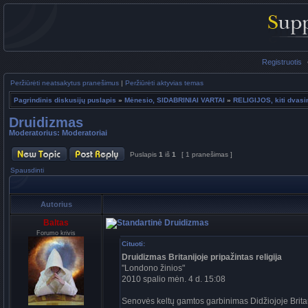
Registruotis
Peržiūrėti neatsakytus pranešimus
|
Peržiūrėti aktyvias temas
Pagrindinis diskusijų puslapis
»
Mėnesio, SIDABRINIAI VARTAI
»
RELIGIJOS, kiti dvasin
Druidizmas
Moderatorius:
Moderatoriai
Puslapis
1
iš
1
[ 1 pranešimas ]
Spausdinti
Autorius
Baltas
Druidizmas
Forumo krivis
Cituoti:
Druidizmas Britanijoje pripažintas religija
"Londono žinios"
2010 spalio mėn. 4 d. 15:08
Senovės keltų gamtos garbinimas Didžiojoje Britani