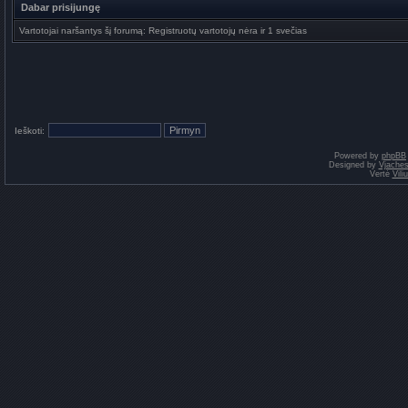
Dabar prisijungę
Vartotojai naršantys šį forumą: Registruotų vartotojų nėra ir 1 svečias
Ieškoti:
Powered by
phpBB
Designed by
Vjaches
Vertė
Vil