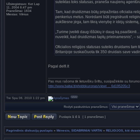
suteiktas toks statusas, praneša naujienų agentūr
Užsiregistravo:
Ket Lap
11, 2004 6:47 pm
Pranešimai:
1634
Tam, kad druidizmas būtų pripažintas oficialia relig
Miestas:
Vilnius
penkerius metus. Norėdami būti įregistruoti religine
aukštesne jėga, tam tikrą vienybę ir idėjų sistem
„Turime įveikti daug iššūkių ir daug ką paaiškinti.
nuveikti, kad druidizmas taptų prieinamesnis“, – s
Oficialios religijos statusas suteiks druidams tam 
Britanijoje suskaičiuota tik 350 druidais save va
Pagal delfi.lt
_________________
Pas mus rašoma tik lietuvišku šriftu, susipažinkite su forumo
http://www.baltai.lt/phpbbkuronas/viewt ... 6d195205c3
Tre Spa 06, 2010 1:22 pm
Rodyti paskutinius pranešimus:
Puslapis
1
iš
1
[ 1 pranešimas ]
Pagrindinis diskusijų puslapis
»
Mėnesio, SIDABRINIAI VARTAI
»
RELIGIJOS, kiti dvasin