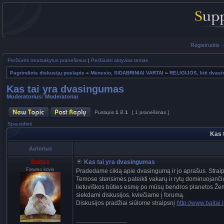
Registruotis
Peržiūrėti neatsakytus pranešimus
|
Peržiūrėti aktyvias temas
Pagrindinis diskusijų puslapis
»
Mėnesio, SIDABRINIAI VARTAI
»
RELIGIJOS, kiti dvasin
Kas tai yra dvasingumas
Moderatorius:
Moderatoriai
Puslapis
1
iš
1
[ 1 pranešimas ]
Spausdinti
Kas 
Autorius
Baltas
Kas tai yra dvasingumas
Forumo krivis
Pradedame ciklą apie dvasingumą ir jo aprašus. Straips
Temose stensimės pateikti vakarų ir rytų dominuojančių
lietuviškos būties esmę po mūsų bendros planetos Žemė
siekdami diskusijos, kviečiame į forumą.
Diskusijos pradžiai siūlome straipsnį
http://www.baltai
_________________