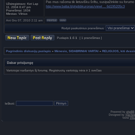
Pas mus rašoma tik lietuvišku šriftu, susipažinkite su forumo
Užsiregistravo:
Ket Lap
http://www.baltai.lt/phpbbkuronas/viewt ... 6d195205c3
11, 2004 6:47 pm
Pranešimai:
1634
Miestas:
Vilnius
Ant Gru 07, 2010 2:11 am
Rodyti paskutinius pranešimus:
Puslapis
1
iš
1
[ 1 pranešimas ]
Pagrindinis diskusijų puslapis
»
Mėnesio, SIDABRINIAI VARTAI
»
RELIGIJOS, kiti dvasin
Dabar prisijungę
Vartotojai naršantys šį forumą: Registruotų vartotojų nėra ir 1 svečias
Ieškoti:
Powered by
phpBB
Designed by
Vjaches
Vertė
Vil