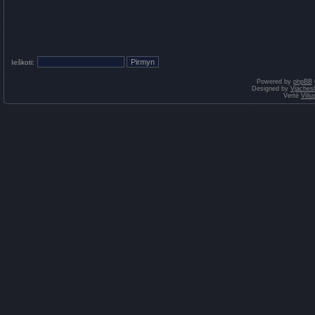
Ieškoti:
Powered by
phpBB
Designed by
Vjaches
Vertė
Vili