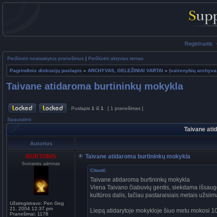
Registruotis
Peržiūrėti neatsakytus pranešimus
|
Peržiūrėti aktyvias temas
Pagrindinis diskusijų puslapis
»
ARCHYVAS, GELEŽINIAI VARTAI
»
Įvairenybių archyva
Taivane atidaroma burtininkų mokykla
Puslapis
1
iš
1
[ 1 pranešimas ]
Spausdinti
Taivane ati
Autorius
BURTONIS
Taivane atidaroma burtininkų mokykla
Svetainės adminas
Cituoti:
Taivane atidaroma burtininkų mokykla
Viena Taivano čiabuvių gentis, siekdama išsaugo
kultūros dalis, tačiau pastaraisiais metais užsii
Užsiregistravo:
Pen Geg
21, 2004 12:37 pm
Liepą atidarytoje mokykloje šiuo metu mokosi 10 mo
Pranešimai:
1178