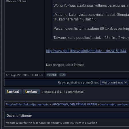
Miestas:
Vilnius
Wong Yu-hua, atsakingas kultūros pareigūnas, na
„Matome, kaip nyksta senoviniai ritualai. Steng
tai, kad nėra rašinių šaltinių.
Paivanio gentis turi maždaug 86 tūkst. gyventojų,
Taivane, kurio populiacija siekia 23 mln., iš viso
http://www.delfi.lt/news/daily/hot/taiv ... d=24151344
_________________
Kaip danguje, taip ir žemėje
Ant Rgs 22, 2009 10:48 am
Rodyti paskutinius pranešimus:
Puslapis
1
iš
1
[ 1 pranešimas ]
Pagrindinis diskusijų puslapis
»
ARCHYVAS, GELEŽINIAI VARTAI
»
Įvairenybių archyva
Dabar prisijungę
Vartotojai naršantys šį forumą: Registruotų vartotojų nėra ir 1 svečias