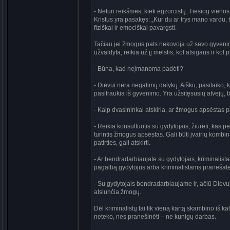
- Neturi reikšmės, kiek egzorcistų. Tiesiog vieno
Kristus yra pasakęs: „Kur du ar trys mano vardu, 
fiziškai ir emociškai pavargsti.
Tačiau jei žmogus pats nekovoja už savo gyvenim
užvaldyta, reikia už jį melstis, kol atsigaus ir ko
- Būna, kad neįmanoma padėti?
- Dievui nėra negalimų dalykų. Aišku, pasitaiko, 
pasitraukia iš gyvenimo. Yra užsitęsusių atvejų, 
- Kaip dvasininkai atskiria, ar žmogus apsėstas pi
- Reikia konsultuotis su gydytojais, žiūrėti, kas p
turintis žmogus apsėstas. Gali būti įvairių kombin
patirties, gali atskirti.
- Ar bendradarbiaujate su gydytojais, kriminalistais
pagalbą gydytojus arba kriminalistams pranešate
- Su gydytojais bendradarbiaujame ir, ačiū Dievui
atsiunčia žmogų.
Dėl kriminalistų tai tik vieną kartą skambino iš 
neteko, nes pranešinėti – ne kunigų darbas.