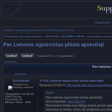
Registruotis
Peržiūrėti neatsakytus pranešimus
|
Peržiūrėti aktyvias temas
Pagrindinis diskusijų puslapis
»
ARCHYVAS, GELEŽINIAI VARTAI
»
Įvairenybių archyva
Pas Lietuvos egzorcistus plūsta apsėstieji
Puslapis
1
iš
1
[ 1 pranešimas ]
Spausdinti
Pas Lietuvos 
Autorius
Zordsdavini
Pas Lietuvos egzorcistus plūsta apsėstieji
Naujakurys(ė)
Straipsnis iš DELFI:
http://www.delfi.lt/news/daily/lit
Cituoti:
Užsiregistravo:
Ant Bir 06,
2006 5:00 pm
Pas Lietuvos egzorcistus plūsta apsėstieji
Pranešimai:
45
Ieva Urbonaitė,
www.DELFI.lt
Miestas:
Vilnius - Telšē
Išlaisvinimo malda nuo piktųjų dvasių ginami apsė
mėnesius ar metus, tačiau tai neatgraso nuo len