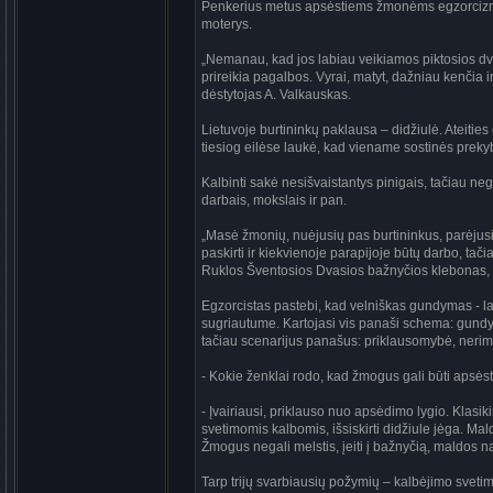
Penkerius metus apsėstiems žmonėms egzorcizmu
moterys.
„Nemanau, kad jos labiau veikiamos piktosios dva
prireikia pagalbos. Vyrai, matyt, dažniau kenčia i
dėstytojas A. Valkauskas.
Lietuvoje burtininkų paklausa – didžiulė. Ateit
tiesiog eilėse laukė, kad viename sostinės preky
Kalbinti sakė nesišvaistantys pinigais, tačiau nega
darbais, mokslais ir pan.
„Masė žmonių, nuėjusių pas burtininkus, parėjusių
paskirti ir kiekvienoje parapijoje būtų darbo, tač
Ruklos Šventosios Dvasios bažnyčios klebonas, 
Egzorcistas pastebi, kad velniškas gundymas - la
sugriautume. Kartojasi vis panaši schema: gundym
tačiau scenarijus panašus: priklausomybė, nerima
- Kokie ženklai rodo, kad žmogus gali būti apsėst
- Įvairiausi, priklauso nuo apsėdimo lygio. Klas
svetimomis kalbomis, išsiskirti didžiule jėga. M
Žmogus negali melstis, įeiti į bažnyčią, maldos n
Tarp trijų svarbiausių požymių – kalbėjimo sveti