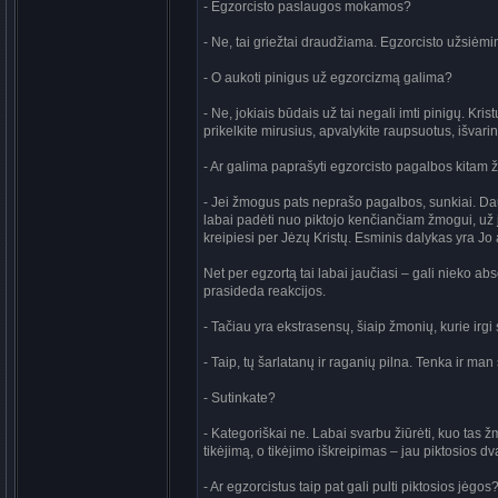
- Egzorcisto paslaugos mokamos?
- Ne, tai griežtai draudžiama. Egzorcisto užsiėmi
- O aukoti pinigus už egzorcizmą galima?
- Ne, jokiais būdais už tai negali imti pinigų. Kris
prikelkite mirusius, apvalykite raupsuotus, išvar
- Ar galima paprašyti egzorcisto pagalbos kitam ž
- Jei žmogus pats neprašo pagalbos, sunkiai. Dau
labai padėti nuo piktojo kenčiančiam žmogui, už jį
kreipiesi per Jėzų Kristų. Esminis dalykas yra J
Net per egzortą tai labai jaučiasi – gali nieko abs
prasideda reakcijos.
- Tačiau yra ekstrasensų, šiaip žmonių, kurie irgi
- Taip, tų šarlatanų ir raganių pilna. Tenka ir man 
- Sutinkate?
- Kategoriškai ne. Labai svarbu žiūrėti, kuo tas žm
tikėjimą, o tikėjimo iškreipimas – jau piktosios d
- Ar egzorcistus taip pat gali pulti piktosios jėgos