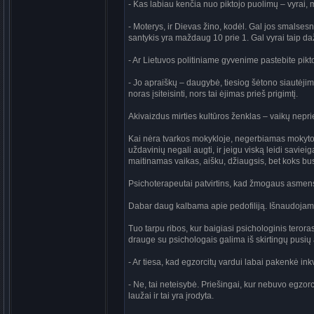
- Kas labiau kenčia nuo piktojo puolimų – vyrai, 
- Moterys, ir Dievas žino, kodėl. Gal jos smalsesn
santykis yra maždaug 10 prie 1. Gal vyrai taip daž
- Ar Lietuvos politiniame gyvenime pastebite pikt
- Jo apraiškų – daugybė, tiesiog šėtono siautėji
noras įsiteisinti, nors tai ėjimas prieš prigimtį.
Akivaizdus mirties kultūros ženklas – vaikų nepri
Kai nėra tvarkos mokykloje, negerbiamas mokyto
uždavinių negali augti, ir jeigu viską leidi savieig
maitinamas vaikas, aišku, džiaugsis, bet koks bu
Psichoterapeutai patvirtins, kad žmogaus asmens 
Dabar daug kalbama apie pedofiliją. Išnaudojami v
Tuo tarpu ribos, kur baigiasi psichologinis teror
drauge su psichologais galima iš skirtingų pusių a
- Ar tiesa, kad egzorcitų vardui labai pakenkė inkv
- Ne, tai neteisybė. Priešingai, kur nebuvo egzor
laužai ir tai yra įrodyta.