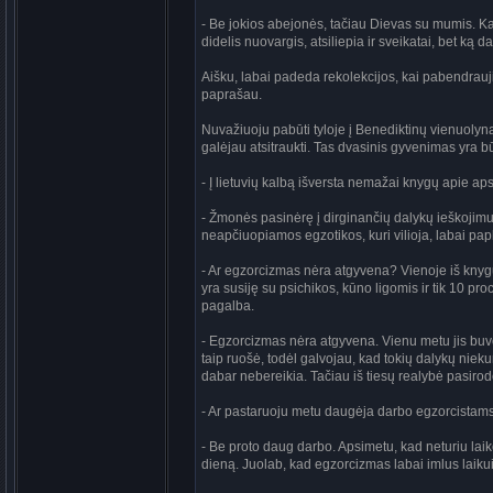
- Be jokios abejonės, tačiau Dievas su mumis. Ka
didelis nuovargis, atsiliepia ir sveikatai, bet ką d
Aišku, labai padeda rekolekcijos, kai pabendrauji 
paprašau.
Nuvažiuoju pabūti tyloje į Benediktinų vienuoly
galėjau atsitraukti. Tas dvasinis gyvenimas yra bū
- Į lietuvių kalbą išversta nemažai knygų apie a
- Žmonės pasinėrę į dirginančių dalykų ieškojimu
neapčiuopiamos egzotikos, kuri vilioja, labai papl
- Ar egzorcizmas nėra atgyvena? Vienoje iš knygų
yra susiję su psichikos, kūno ligomis ir tik 10 pr
pagalba.
- Egzorcizmas nėra atgyvena. Vienu metu jis bu
taip ruošė, todėl galvojau, kad tokių dalykų niekur 
dabar nebereikia. Tačiau iš tiesų realybė pasirodė
- Ar pastaruoju metu daugėja darbo egzorcistam
- Be proto daug darbo. Apsimetu, kad neturiu laiko
dieną. Juolab, kad egzorcizmas labai imlus laiku