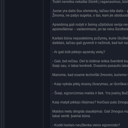
Todėl nereikia nekaltai žiūrėti į raganavimus, bū
Juose yra dalis šou elementų, tačiau kita dalis – 
Žinoma, ne patys sugeba, o tas, kam jie atsiduod
Apsėdimą gali rodyti ir šeimą užplūdusi serija n
apsireiškimai – vaidenimaisi, jei tai nėra šizofreni
Kartais būna nepastebimų požymių, kurie išryškėj
daiktais, tačiau gali gyventi ir nežinoti, kad turi s
- Ar gali būti piktojo apsėstų vietų?
- Gali, bet rečiau. Dėl to būtinai reikia šventint
šiaip sau, o labai konkreti. Dvasinis pasaulis lab
Manome, kad esame techniški žmonės, kuriems vis
- Kaip vyksta piktų dvasių išvarymas, ar išoriškai
- Šiaip, egzorcizmas malda ir tiek. Yra įvairių Ba
Kaip matyti piktojo išėjimas? Keičiasi pats žmogus
Maldos metu dingsta siautėjimai. Gali žmogus nurimt
labai vemti. Įvairiai būna.
- Kodėl kartais neužtenka vieno egzorcisto?