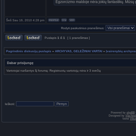
Egzorcizmo maldoje nėra jokių fantastikų. Mūsų g
Šeš Sau 16, 2010 4:28 pm
Rodyti paskutinius pranešimus:
Puslapis
1
iš
1
[ 1 pranešimas ]
Pagrindinis diskusijų puslapis
»
ARCHYVAS, GELEŽINIAI VARTAI
»
Įvairenybių archyva
Dabar prisijungę
Vartotojai naršantys šį forumą: Registruotų vartotojų nėra ir 3 svečių
Ieškoti:
Powered by
phpBB
Designed by
Vjaches
Vertė
Vili