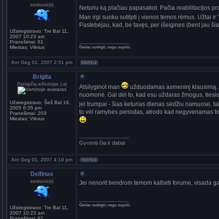
senbuvis(ė)
Neturiu ką plačiau papasakot. Pačia reabilitacijos p
Man irgi sunku sutilpti į vienos temos rėmus. Užtai ir 
Pastebėjau, kad, be tavęs, per išeigines (bent jau ši
Užsiregistravo:
Tre Bal 11,
2007 10:23 am
_________________
Pranešimai:
61
Miestas:
Vilnius
Geriau sudegti, negu supūti.
Ant Geg 01, 2007 2:51 pm
Brigita
Paslapčių ieškotojas (-a)
Atsilyginot man
užduodamas asmeninį klausimą. Fo
nuomonė. Gal dėl to, kad esu uždaras žmogus, tiesiog
Užsiregistravo:
Šeš Bal 16,
jei trumpai - šias keturias dienas sėdžiu namuose, t
2005 6:35 pm
to vėl ramybės periodas, atrodo kad negyvenamas for
Pranešimai:
203
Miestas:
Vilnius
_________________
Gyventi čia ir dabar
Ant Geg 01, 2007 4:19 pm
Delfinas
senbuvis(ė)
Jei nenorit bendrom temom kalbėti forume, visada 
_________________
Geriau sudegti, negu supūti.
Užsiregistravo:
Tre Bal 11,
2007 10:23 am
Pranešimai:
61