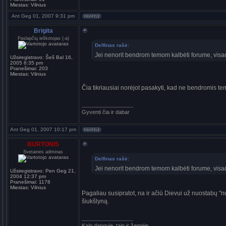
Miestas:
Vilnius
Ant Geg 01, 2007 9:31 pm
Brigita
Paslapčių ieškotojas (-a)
Delfinas rašė:
Jei nenorit bendrom temom kalbėti forume, vis
Užsiregistravo:
Šeš Bal 16,
2005 6:35 pm
Pranešimai:
203
Miestas:
Vilnius
Čia tikriausiai norėjot pasakyti, kad ne bendromis 
_________________
Gyventi čia ir dabar
Ant Geg 01, 2007 10:17 pm
BURTONIS
Svetainės adminas
Delfinas rašė:
Jei nenorit bendrom temom kalbėti forume, vis
Užsiregistravo:
Pen Geg 21,
2004 12:37 pm
Pranešimai:
1178
Miestas:
Vilnius
Pagaliau susipratot, na ir ačiū Dievui už nuostabų "
šiukšlyną.
_________________
Kaip danguje, taip ir žemėje