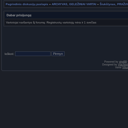
Pagrindinis diskusijų puslapis
»
ARCHYVAS, GELEŽINIAI VARTAI
»
Šiukšlynas, PRAŽU
Dabar prisijungę
Vartotojai naršantys šį forumą: Registruotų vartotojų nėra ir 1 svečias
Ieškoti:
Powered by
phpBB
Designed by
Vjaches
Vertė
Vili