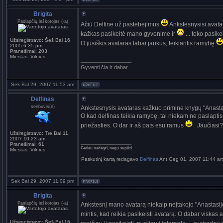
Brigita
Paslapčių ieškotojas (-a)
Ačiū Delfine už pastebėjimus
Ankstesnysisi avata
kažkas pasikeitė mano gyvenime ir
... teko pasike
Užsiregistravo:
Šeš Bal 16,
O jūsiškis avataras labai jaukus, teikiantis ramybę
2005 6:35 pm
Pranešimai:
203
Miestas:
Vilnius
_________________
Gyventi čia ir dabar
Sek Bal 29, 2007 11:53 am
Delfinas
senbuvis(ė)
Ankstesnysis avataras kažkuo priminė knygų "Anastasi
O kad delfinas teikia ramybę, tai niekam ne paslapti
priežasties. O dar ir aš pats esu ramus
. Jaučiasi?
Užsiregistravo:
Tre Bal 11,
2007 10:23 am
_________________
Pranešimai:
61
Geriau sudegti, negu supūti.
Miestas:
Vilnius
Paskutinį kartą redagavo
Delfinas
Ant Geg 01, 2007 11:44 am.
Sek Bal 29, 2007 11:09 pm
Brigita
Paslapčių ieškotojas (-a)
Ankstesnį mano avatarą niekaip neįtakojo "Anastasijos
mintis, kad reikia pasikeisti avatarą. O dabar viskas 
Užsiregistravo:
Šeš Bal 16,