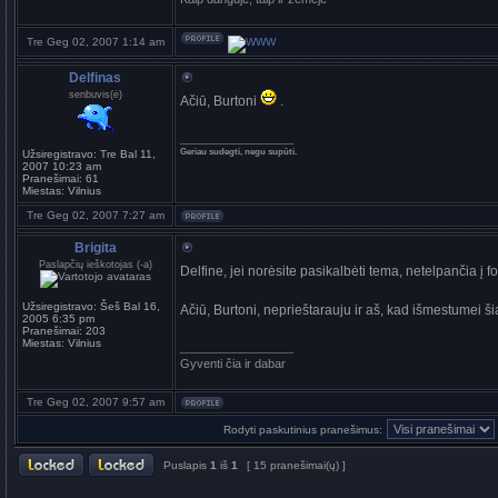
Tre Geg 02, 2007 1:14 am
Delfinas
senbuvis(ė)
Ačiū, Burtoni
.
_________________
Geriau sudegti, negu supūti.
Užsiregistravo:
Tre Bal 11,
2007 10:23 am
Pranešimai:
61
Miestas:
Vilnius
Tre Geg 02, 2007 7:27 am
Brigita
Paslapčių ieškotojas (-a)
Delfine, jei norėsite pasikalbėti tema, netelpančia į
Užsiregistravo:
Šeš Bal 16,
Ačiū, Burtoni, neprieštarauju ir aš, kad išmestumei š
2005 6:35 pm
Pranešimai:
203
Miestas:
Vilnius
_________________
Gyventi čia ir dabar
Tre Geg 02, 2007 9:57 am
Rodyti paskutinius pranešimus:
Puslapis
1
iš
1
[ 15 pranešimai(ų) ]