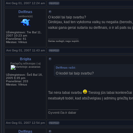
Ant Geg 01, 2007 12:24 am
Delfinas
senbuvis(ė)
O kodėl tai taip svarbu?
Girdėjau, kad ten vykdoma vaikų su negalia (berods, s
vaikai gana gerai sutaria su delfinais, o ir aš pats su
Užsiregistravo:
Tre Bal 11,
2007 10:23 am
_________________
Pranešimai:
61
Geriau sudegti, negu supūti.
Miestas:
Vilnius
Ant Geg 01, 2007 11:43 am
Brigita
Paslapčių ieškotojas (-a)
Delfinas rašė:
O kodėl tai taip svarbu?
Užsiregistravo:
Šeš Bal 16,
2005 6:35 pm
Pranešimai:
203
Miestas:
Vilnius
Tai nėra labai svarbu
Tiesiog jūs labai konkrečiai
neatsakyti todėl, kad atsižvelgiau į adminų griežtą t
_________________
Gyventi čia ir dabar
Ant Geg 01, 2007 12:54 pm
Delfinas