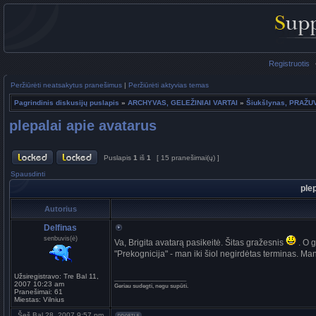
Registruotis
Peržiūrėti neatsakytus pranešimus
|
Peržiūrėti aktyvias temas
Pagrindinis diskusijų puslapis
»
ARCHYVAS, GELEŽINIAI VARTAI
»
Šiukšlynas, PRAŽU
plepalai apie avatarus
Puslapis
1
iš
1
[ 15 pranešimai(ų) ]
Spausdinti
ple
Autorius
Delfinas
senbuvis(ė)
Va, Brigita avatarą pasikeitė. Šitas gražesnis
. O g
"Prekognicija" - man iki šiol negirdėtas terminas. M
Užsiregistravo:
Tre Bal 11,
_________________
2007 10:23 am
Geriau sudegti, negu supūti.
Pranešimai:
61
Miestas:
Vilnius
Šeš Bal 28, 2007 9:57 pm