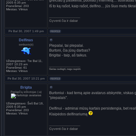
greičiau jį pasikeisti, puoliau į internetą.... susiradau
2005 6:35 pm
Iš to ką rašot, kaip rašot, delfino.... jūs šiuo metu tikr
Pranešimai:
203
Miestas:
Vilnius
_________________
Gyventi čia ir dabar
Pir Bal 30, 2007 1:49 pm
Delfinas
senbuvis(ė)
Plepalai, tai plepalai.
Burtoni, čia jūsų darbas?
Brigitai - taip, aš taikus.
Užsiregistravo:
Tre Bal 11,
2007 10:23 am
_________________
Pranešimai:
61
Geriau sudegti, negu supūti.
Miestas:
Vilnius
Pir Bal 30, 2007 10:21 pm
Brigita
Paslapčių ieškotojas (-a)
Burtoniui - kad temą apie avatarus atskyrėte, viskas 
"plepalais".
Užsiregistravo:
Šeš Bal 16,
2005 6:35 pm
Delfinui - adminai mūsų kartais persistengia, bet re
Pranešimai:
203
Miestas:
Vilnius
Klaipėdos delfinariumą
_________________
Gyventi čia ir dabar