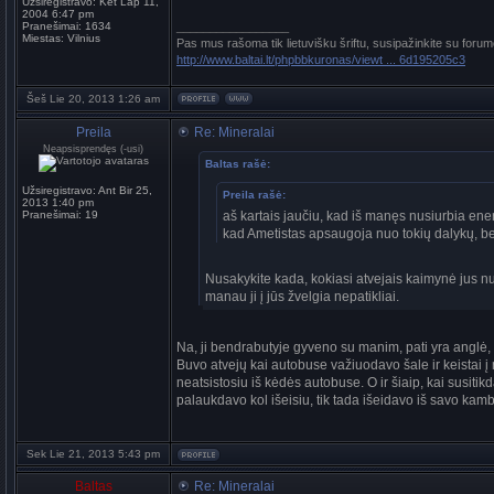
Užsiregistravo:
Ket Lap 11,
2004 6:47 pm
Pranešimai:
1634
_________________
Miestas:
Vilnius
Pas mus rašoma tik lietuvišku šriftu, susipažinkite su forum
http://www.baltai.lt/phpbbkuronas/viewt ... 6d195205c3
Šeš Lie 20, 2013 1:26 am
Preila
Re: Mineralai
Neapsisprendęs (-usi)
Baltas rašė:
Užsiregistravo:
Ant Bir 25,
Preila rašė:
2013 1:40 pm
Pranešimai:
19
aš kartais jaučiu, kad iš manęs nusiurbia ene
kad Ametistas apsaugoja nuo tokių dalykų, bet
Nusakykite kada, kokiasi atvejais kaimynė jus nužve
manau ji į jūs žvelgia nepatikliai.
Na, ji bendrabutyje gyveno su manim, pati yra anglė, 
Buvo atvejų kai autobuse važiuodavo šale ir keistai į
neatsistosiu iš kėdės autobuse. O ir šiaip, kai susiti
palaukdavo kol išeisiu, tik tada išeidavo iš savo kam
Sek Lie 21, 2013 5:43 pm
Baltas
Re: Mineralai