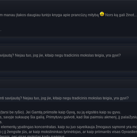
m manau įtakos daugiau turėjo knyga apie prancūzų mitybą
Nors ką gali žinot...
..
savijautą? Nejau tuo, jog jie, kitaip negu tradicinis mokslas teigia, yra gyvi?
inti savijautą? Nejau tuo, jog jie, kitaip negu tradicinis mokslas teigia, yra gyvi?
tarsi be ryšio). Jei Gamtą priimsite kaip Gyvą, su ją elgsitės kaip su gyvu.
 savyje sukaupę šia galią. Primytuvu galvoti, kad štai paimsiu akmenį, jį palaižysiu
s.
elementų ypatingas koncentratas. kaip su juo sąveikauja žmogaus sąmonė yra moksl
p į jį žengsite jūs, ar kaip mokslininkas tyrinėtojas, ar kaip priimantis visas Gyva
slesnis, nei visas mokslas kartu paėmus...