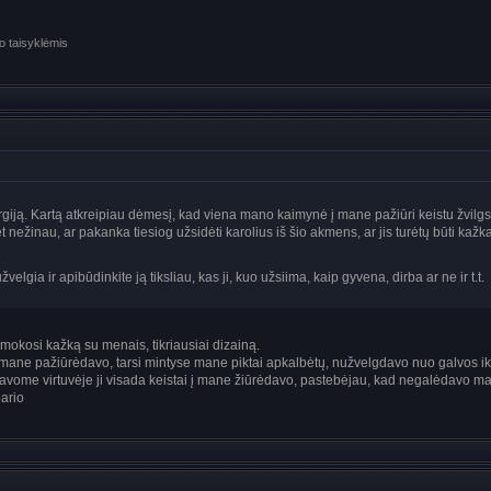
o taisyklėmis
rgiją. Kartą atkreipiau dėmesį, kad viena mano kaimynė į mane pažiūri keistu žvilgs
 nežinau, ar pakanka tiesiog užsidėti karolius iš šio akmens, ar jis turėtų būti kaž
lgia ir apibūdinkite ją tiksliau, kas ji, kuo užsiima, kaip gyvena, dirba ar ne ir t.t.
mokosi kažką su menais, tikriausiai dizainą.
 mane pažiūrėdavo, tarsi mintyse mane piktai apkalbėtų, nužvelgdavo nuo galvos iki 
kdavome virtuvėje ji visada keistai į mane žiūrėdavo, pastebėjau, kad negalėdavo manęs
bario