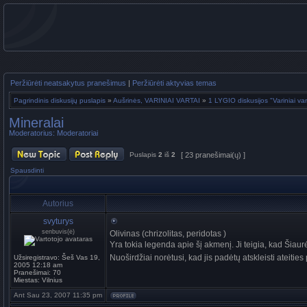
Peržiūrėti neatsakytus pranešimus
|
Peržiūrėti aktyvias temas
Pagrindinis diskusijų puslapis
»
Aušrinės, VARINIAI VARTAI
»
1 LYGIO diskusijos "Variniai var
Mineralai
Moderatorius:
Moderatoriai
Puslapis
2
iš
2
[ 23 pranešimai(ų) ]
Spausdinti
Autorius
svyturys
senbuvis(ė)
Olivinas (chrizolitas, peridotas )
Yra tokia legenda apie šį akmenį. Ji teigia, kad Šiau
Nuoširdžiai norėtusi, kad jis padėtų atskleisti ateitie
Užsiregistravo:
Šeš Vas 19,
2005 12:18 am
Pranešimai:
70
Miestas:
Vilnius
Ant Sau 23, 2007 11:35 pm