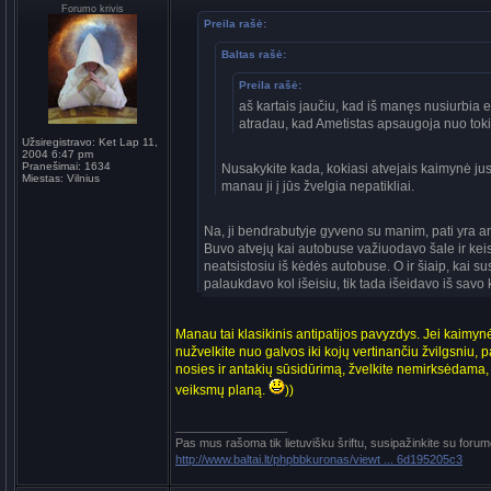
Forumo krivis
Preila rašė:
Baltas rašė:
Preila rašė:
aš kartais jaučiu, kad iš manęs nusiurbia 
atradau, kad Ametistas apsaugoja nuo tokių
Užsiregistravo:
Ket Lap 11,
2004 6:47 pm
Pranešimai:
1634
Nusakykite kada, kokiasi atvejais kaimynė jus nu
Miestas:
Vilnius
manau ji į jūs žvelgia nepatikliai.
Na, ji bendrabutyje gyveno su manim, pati yra an
Buvo atvejų kai autobuse važiuodavo šale ir keis
neatsistosiu iš kėdės autobuse. O ir šiaip, kai s
palaukdavo kol išeisiu, tik tada išeidavo iš savo
Manau tai klasikinis antipatijos pavyzdys. Jei kaimynė j
nužvelkite nuo galvos iki kojų vertinančiu žvilgsniu, pa
nosies ir antakių sūsidūrimą, žvelkite nemirksėdama, ko
veiksmų planą.
))
_________________
Pas mus rašoma tik lietuvišku šriftu, susipažinkite su forum
http://www.baltai.lt/phpbbkuronas/viewt ... 6d195205c3