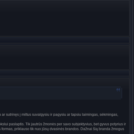
 ar sutrinęs į miltus suvalgysiu ir pagysiu ar tapsiu laimingas, sėkmingas,
ui paslaptis. Tik jautrūs žmonės per savo subjektyvius, bet gyvus potyrius ir
sties formas, priklauso tik nuo jūsų dvasinės brandos. Dažnai šią branda žmogus