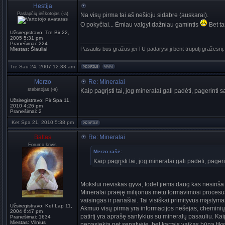
Hestija
Paslapčių ieškotojas (-a)
Na visų pirma tai aš nešioju sidabre (auskarai).
O pokyčiai... Ėmiau valgyt dažniau gamintis
Bet ta
Užsiregistravo:
Tre Bir 22,
2005 5:31 pm
_________________
Pranešimai:
224
Pasaulis bus gražus jei TU padarysi jį bent truputį gražesnį.
Miestas:
Šiauliai
Tre Sau 24, 2007 12:33 am
Merzo
Re: Mineralai
stebėtojas (-a)
Kaip pagrįsti tai, jog mineralai gali padėti, pagerinti 
Užsiregistravo:
Pir Spa 11,
2010 4:26 pm
Pranešimai:
2
Ket Spa 21, 2010 5:38 pm
Baltas
Re: Mineralai
Forumo krivis
Merzo rašė:
Kaip pagrįsti tai, jog mineralai gali padėti, pager
Mokslui neviskas gyva, todėl jiems daug kas nesiriša (
Mineralai praėję milijonus metu formavimosi procesus,
vaisingas ir panašiai. Tai visiškai primityvus mąstyma
Užsiregistravo:
Ket Lap 11,
Akmuo visų pirma yra informacijos nešėjas, cheminių 
2004 6:47 pm
patirtį yra aprašę santykius su mineralų pasauliu. Kai
Pranešimai:
1634
Miestas:
Vilnius
nepasiekia net senatvėje, bet kartais vaikas būna tik