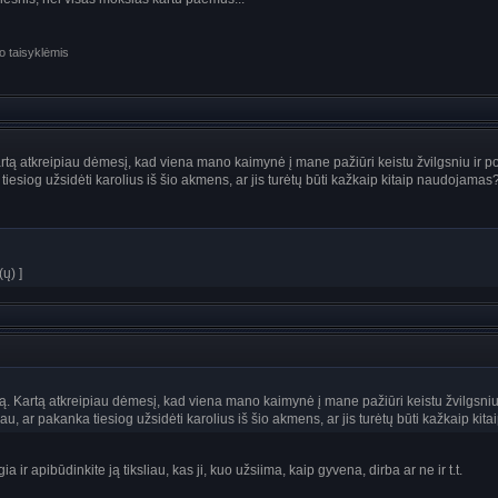
o taisyklėmis
artą atkreipiau dėmesį, kad viena mano kaimynė į mane pažiūri keistu žvilgsniu ir 
iesiog užsidėti karolius iš šio akmens, ar jis turėtų būti kažkaip kitaip naudojamas
ų) ]
ją. Kartą atkreipiau dėmesį, kad viena mano kaimynė į mane pažiūri keistu žvilgsniu
u, ar pakanka tiesiog užsidėti karolius iš šio akmens, ar jis turėtų būti kažkaip ki
ir apibūdinkite ją tiksliau, kas ji, kuo užsiima, kaip gyvena, dirba ar ne ir t.t.