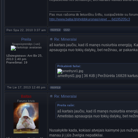
_________________
Pas mus rašoma tik lietuvišku šriftu, susipažinkite su forum
http://www.baltai.lt/phpbbkuronas/viewt ... 6d195205c3
Pen Spa 22, 2010 3:37 am
Preila
Re: Mineralai
Neapsisprendęs (-usi)
aš kartais jaučiu, kad iš manęs nusiurbia energiją. K
apsaugoja nuo tokių dalykų, bet nežinau, ar pakanka t
Užsiregistravo:
Ant Bir 25,
2013 1:40 pm
Pranešimai:
19
Prikabinti failai:
amethyst1.jpg [ 36 KiB | Peržiūrėta 16828 kartus(
Tre Lie 17, 2013 12:46 pm
Baltas
Re: Mineralai
Forumo krivis
Preila rašė:
aš kartais jaučiu, kad iš manęs nusiurbia energi
Ametistas apsaugoja nuo tokių dalykų, bet nežina
Nusakykite kada, kokiasi atvejais kaimynė jus nužvelgia 
manau ji į jūs žvelgia nepatikliai.