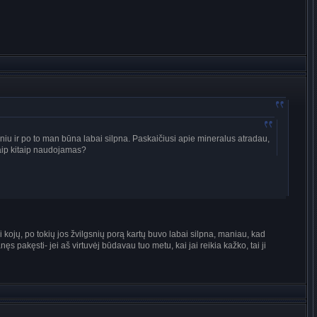
niu ir po to man būna labai silpna. Paskaičiusi apie mineralus atradau,
kaip kitaip naudojamas?
kojų, po tokių jos žvilgsnių porą kartų buvo labai silpna, maniau, kad
 pakęsti- jei aš virtuvėj būdavau tuo metu, kai jai reikia kažko, tai ji