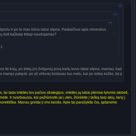
lgsniu ir po to man būna labai silpna. Paskaičiusi apie mineralus
ėtų būti kažkaip kitaip naudojamas?
t.
 iki kojų, po tokių jos žvilgsnių porą kartų buvo labai silpna, maniau, kad
manęs pakęsti- jei aš virtuvėj būdavau tuo metu, kai jai reikia kažko, tai ji
, tai tada imkitės tos pačios strategijos, imkitės ją labai įdėmiai tylomis stebėti,
. Ir svarbiausia, kai pažiūrėsite jai į akis, žiūrėkite į tašką tarp akių, tarsį į
rektiška. Manau greitai ji ims keistis. Apie tai parašykite čia, aptarsime