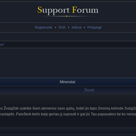
Registruotis
•
DUK
•
Ieškoti
•
Prisijungti
tai"
Mineralai
Žinutė
rės Žvaigždė suteikė šiam akmeniui savo galių, todėl jis tapo žmonių kelrode žvaig
s paslaptis. Paieškok kelio kaip geriau jį suprasti ir gal jis Tau papasakos tai ko nera