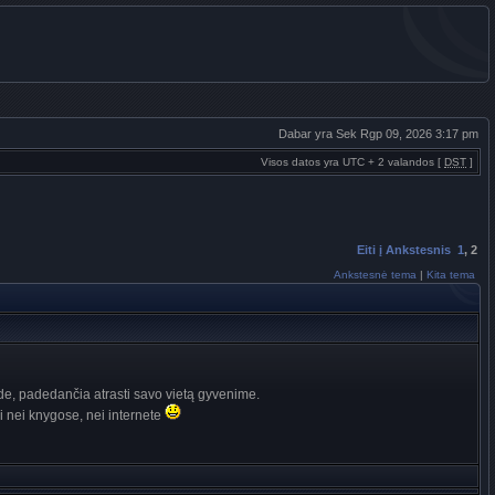
Dabar yra Sek Rgp 09, 2026 3:17 pm
Visos datos yra UTC + 2 valandos [
DST
]
Eiti į
Ankstesnis
1
,
2
Ankstesnė tema
|
Kita tema
žde, padedančia atrasti savo vietą gyvenime.
si nei knygose, nei internete