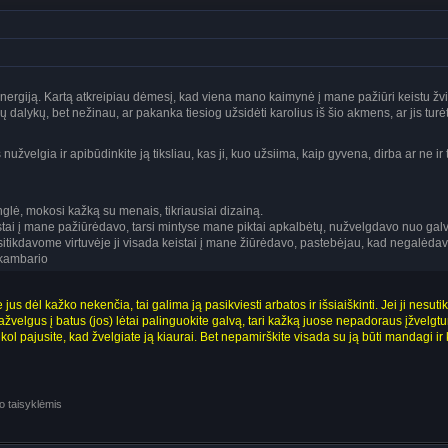
energiją. Kartą atkreipiau dėmesį, kad viena mano kaimynė į mane pažiūri keistu žvi
 dalykų, bet nežinau, ar pakanka tiesiog užsidėti karolius iš šio akmens, ar jis tur
žvelgia ir apibūdinkite ją tiksliau, kas ji, kuo užsiima, kaip gyvena, dirba ar ne ir t.
glė, mokosi kažką su menais, tikriausiai dizainą.
tai į mane pažiūrėdavo, tarsi mintyse mane piktai apkalbėtų, nužvelgdavo nuo galvos
usitikdavome virtuvėje ji visada keistai į mane žiūrėdavo, pastebėjau, kad negalėdavo 
 kambario
us dėl kažko nekenčia, tai galima ją pasikviesti arbatos ir išsiaiškinti. Jei ji nesutiks
žvelgus į batus (jos) lėtai palinguokite galvą, tari kažką juose nepadoraus įžvelgtumėte
l pajusite, kad žvelgiate ją kiaurai. Bet nepamirškite visada su ją būti mandagi ir ko
o taisyklėmis