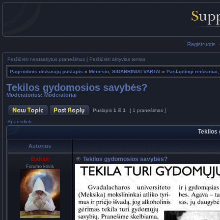
Registruotis
Peržiūrėti neatsakytus pranešimus
|
Peržiūrėti aktyvias temas
Pagrindinis diskusijų puslapis
»
Mėnesio, SIDABRINIAI VARTAI
»
Paslaptingi reiškiniai,
Tekilos gydomosios savybės?
Moderatorius:
Moderatoriai
Puslapis
1
iš
1
[ 1 pranešimas ]
Spausdinti
Tekilos
Autorius
Baltas
Tekilos gydomosios savybės?
Forumo krivis