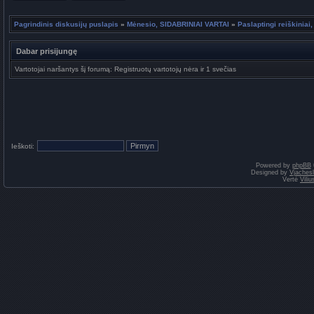
Pagrindinis diskusijų puslapis
»
Mėnesio, SIDABRINIAI VARTAI
»
Paslaptingi reiškiniai,
Dabar prisijungę
Vartotojai naršantys šį forumą: Registruotų vartotojų nėra ir 1 svečias
Ieškoti:
Powered by
phpBB
Designed by
Vjaches
Vertė
Vili