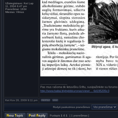
Užsiregistravo:
Ket Lap
11, 2004 6:47 pm
Pranešimai:
1634
Miestas:
Vilnius
_________________
Pas mus rašoma tik lietuvišku šriftu, susipažinkite su forumo
http://www.baltai.lt/phpbbkuronas/viewt ... 6d195205c3
Ket Kov 26, 2009 9:11 pm
Rodyti paskutinius pranešimus:
Puslapis
1
iš
1
[ 1 pranešimas ]