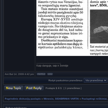
_________________
Kaip danguje, taip ir žemėje
Ant Bal 14, 2009 4:42 pm
Rodyti paskutinius pranešimus:
Puslapis
1
iš
1
[ 1 pranešimas ]
Pagrindinis diskusijų puslapis
»
Mėnesio, SIDABRINIAI VARTAI
»
Paslaptingi reiškiniai,