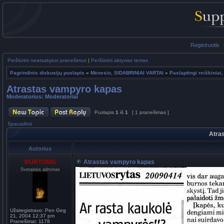
Registruotis
Peržiūrėti neatsakytus pranešimus
|
Peržiūrėti aktyvias temas
Pagrindinis diskusijų puslapis
»
Mėnesio, SIDABRINIAI VARTAI
»
Paslaptingi reiškiniai,
Atrastas vampyro kapas
Moderatorius:
Moderatoriai
Puslapis
1
iš
1
[ 1 pranešimas ]
Spausdinti
Atra
Autorius
BURTONIS
Atrastas vampyro kapas
Svetainės adminas
Užsiregistravo:
Pen Geg
21, 2004 12:37 pm
Pranešimai:
1178