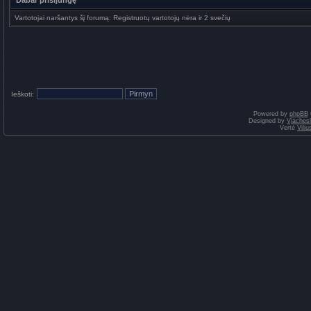
Dabar prisijungę
Vartotojai naršantys šį forumą: Registruotų vartotojų nėra ir 2 svečių
Ieškoti:
Powered by
phpBB
Designed by
Vjaches
Vertė
Vili