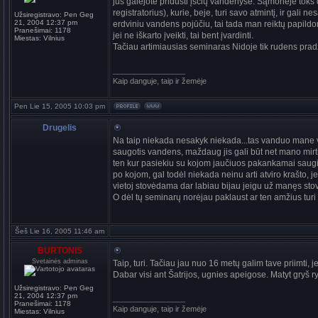
jūs galėjote pridusti įsčių vandenyse. Sąmonėje tok
registratorius), kurie, beje, turi savo atmintį, ir gali 
Užsiregistravo:
Pen Geg
21, 2004 12:37 pm
erdviniu vandens pojūčiu, tai tada man reiktų papildo
Pranešimai:
1178
jei ne iškarto įveikti, tai bent įvardinti.
Miestas:
Vilnius
Tačiau artimiausias seminaras Nidoje tik rudens prad
_________________
Kaip danguje, taip ir žemėje
Pen Lie 15, 2005 10:03 pm
Drugelis
Na taip niekada nesakyk niekada...tas vanduo mane v
saugotis vandens, maždaug jis gali būt net mano mir
ten kur pasiekiu su kojom jaučiuos pakankamai saugia
po kojom, gal todėl niekada neinu arti atviro krašto, j
vietoj stovėdama dar labiau bijau jeigu už manęs stov
O dėl tų seminarų norėjau paklaust ar ten amžius tur
Šeš Lie 16, 2005 11:46 am
BURTONIS
Svetainės adminas
Taip, turi. Tačiau jau nuo 16 metų galim tave priimti, 
Dabar visi ant Šatrijos, ugnies apeigose. Matyt gryš ry
Užsiregistravo:
Pen Geg
21, 2004 12:37 pm
_________________
Pranešimai:
1178
Kaip danguje, taip ir žemėje
Miestas:
Vilnius