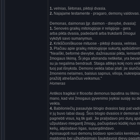
1.
velnias, šėtonas, piktoji dvasia.
2.
Najajame testamente - pragaro, demonų valdovas.
Demonas, daimonas [gr. daimon - dievybė, dvasia]:
1.
Senovės graikų mitologijoje ir religijoje - gera
arba pikta dvasia, padedanti arba trukdanti žmogui
vykdyti savo sumanymus.
2.
Krikščioniškuose mituose - piktoji dvasia, velnias.
3.
Plačiau apie graikų mitologijoje sukurtą apibūdini
"Neaiški, beformė dievybė, dažniausiai pikta, lemianti
žmogaus likimą. Ši jėga atsiranda netikėtai, yra beva
su ja negalima bendrauti. Staiga atlikęs kokį nors ve
tuoj pat išnyksta. Demono veikla labai plati: jie siunči
žmonėms nelaimes, baisius sapnus, vilioja, nukreipia
pražūtį atnešančius veiksmus."
Homeras
Antikos tragikai ir filosofai demonus tapatina su likinu 
mano, kad visi žmogaus gyvenimo įvykiai susiję su 
veikla.
4.
Babiloniečių pasaulyje blogio dvasios taip pat va
ir jų buvo labai daug. Šios blogio dvasios ir demonai
pagriebti visus, ką tik gali. Jie pralįsdavo pro durų apa
užpuldavo miegantį žmogų, pačiupdavo kūdikį nuo m
kelių, atpūsdavo ligas, susargdindavo.
Apsisaugoti nuo demonų būdavo specialūs kerėtojai,
maldomis bei užkalbėjimais šaukdavosi dievų pagalb