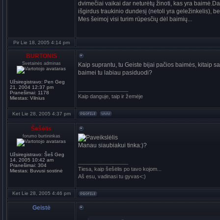
dvimečiai vaikai dar neturėtų žinoti, kas yra baimė.Da
išgirdus traukinio dundesį (netoli yra geležinkelis), be
Mes šeimoj visi turim rūpesčių dėl baimių...
Pir Lie 18, 2005 4:14 pm
BURTONIS
Svetainės adminas
Kaip suprantu, tu Geiste bijai pačios baimės, kitaip 
baimei tu labiau pasiduodi?
Užsiregistravo:
Pen Geg
21, 2004 12:37 pm
_________________
Pranešimai:
1178
Kaip danguje, taip ir žemėje
Miestas:
Vilnius
Ket Lie 28, 2005 4:37 pm
Šešėlis
forumo burtininkas
Manau siaubiakui tinka:)?
Užsiregistravo:
Šeš Geg
14, 2005 10:42 am
_________________
Pranešimai:
304
Tiesa, kaip šešėlis po tavo kojom...
Miestas:
Buvusi sostinė
Aš esu, vadinasi tu gyvas<:)
Ket Lie 28, 2005 4:46 pm
Geistė