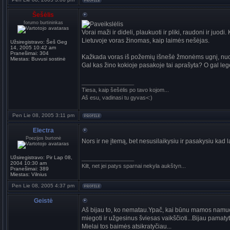
Šešėlis
forumo burtininkas
Vorai maži ir dideli, plaukuoti ir pliki, raudoni ir juod
Lietuvoje voras žinomas, kaip laimės nešėjas.
Užsiregistravo:
Šeš Geg
14, 2005 10:42 am
Pranešimai:
304
Kažkada voras iš požemių išnešė žmonėms ugnį, nuo 
Miestas:
Buvusi sostinė
Gal kas žino kokioje pasakoje tai aprašyta? O gal legend
_________________
Tiesa, kaip šešėlis po tavo kojom...
Aš esu, vadinasi tu gyvas<:)
Pen Lie 08, 2005 3:11 pm
Electra
Poezijos burtonė
Nors ir ne įtemą, bet nesusilaikysiu ir pasakysiu kad lab
Užsiregistravo:
Pir Lap 08,
_________________
2004 10:30 am
Kilt, net jei patys sparnai nekyla aukštyn...
Pranešimai:
389
Miestas:
Vilnius
Pen Lie 08, 2005 4:37 pm
Geistė
Aš bijau to, ko nematau.Ypač, kai būnu mamos namuose
miegoti ir užgesinus šviesas vaikščioti...Bijau pamatyti 
Mielai tos baimės atsikratyčiau...