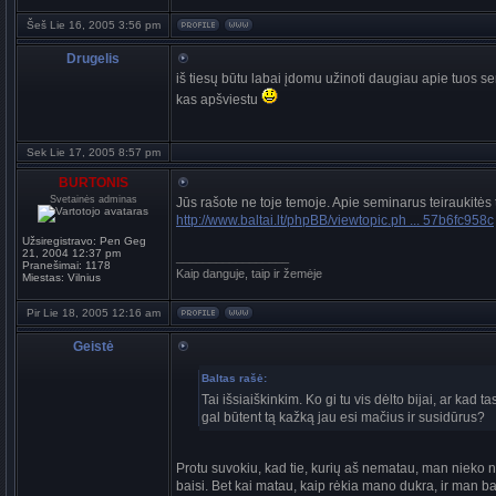
Šeš Lie 16, 2005 3:56 pm
Drugelis
iš tiesų būtu labai įdomu užinoti daugiau apie tuos se
kas apšviestu
Sek Lie 17, 2005 8:57 pm
BURTONIS
Svetainės adminas
Jūs rašote ne toje temoje. Apie seminarus teiraukitės
http://www.baltai.lt/phpBB/viewtopic.ph ... 57b6fc958c
Užsiregistravo:
Pen Geg
21, 2004 12:37 pm
_________________
Pranešimai:
1178
Kaip danguje, taip ir žemėje
Miestas:
Vilnius
Pir Lie 18, 2005 12:16 am
Geistė
Baltas rašė:
Tai išsiaiškinkim. Ko gi tu vis dėlto bijai, ar kad t
gal būtent tą kažką jau esi mačius ir susidūrus?
Protu suvokiu, kad tie, kurių aš nematau, man nieko n
baisi. Bet kai matau, kaip rėkia mano dukra, ir man b