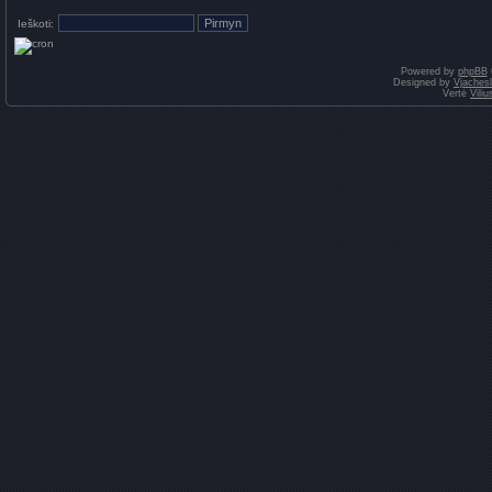
Ieškoti:
Powered by
phpBB
Designed by
Vjaches
Vertė
Vili