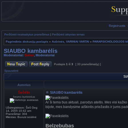
Registruotis
Peržiūrėti neatsakytus pranešimus
|
Peržiūrėti aktyvias temas
Pagrindinis diskusijų puslapis
»
Aušrinės, VARINIAI VARTAI
»
PARAPSICHOLOGIJOS klau
SIAUBO kambarėlis
Moderatoriai:
Baltas
,
Moderatoriai
Puslapis
1
iš
3
[ 33 pranešimai(ų) ]
Spausdinti
SI
Autorius
Šešėlis
SIAUBO kambarėlis
forumo burtininkas
Ar ši tema bus aktuali, parodys ateitis. Mes visi kažk
bijote, mes bandysime aiškintis priežastis ir jums padė
Užsiregistravo:
Šeš Geg
14, 2005 10:42 am
Pranešimai:
304
Miestas:
Buvusi sostinė
Belzebubas