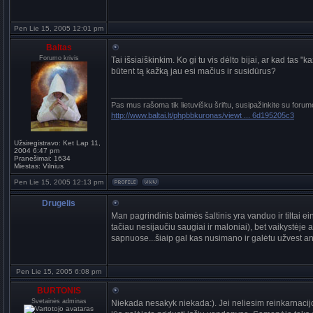
Pen Lie 15, 2005 12:01 pm
Baltas
Forumo krivis
Tai išsiaiškinkim. Ko gi tu vis dėlto bijai, ar kad tas "
būtent tą kažką jau esi mačius ir susidūrus?
_________________
Pas mus rašoma tik lietuvišku šriftu, susipažinkite su forum
http://www.baltai.lt/phpbbkuronas/viewt ... 6d195205c3
Užsiregistravo:
Ket Lap 11,
2004 6:47 pm
Pranešimai:
1634
Miestas:
Vilnius
Pen Lie 15, 2005 12:13 pm
Drugelis
Man pagrindinis baimės šaltinis yra vanduo ir tiltai ein
tačiau nesijaučiu saugiai ir maloniai), bet vaikystėje 
sapnuose...šiaip gal kas nusimano ir galėtu užvest an
Pen Lie 15, 2005 6:08 pm
BURTONIS
Svetainės adminas
Niekada nesakyk niekada:). Jei neliesim reinkarnacijo