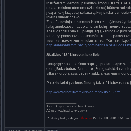
ir sužeistam, demonų paliestam žmogui. Kartais, atli
ritualą, nelaimė (demono užkeikimas) būdavo nukre
į ožį ar kokį kitą gyvą pakaitalą, kurį paskui užmušda
ir kūną sunaikindavo.
Žmonės nešiojo talismanus ir amuletus (vienas žymia
laikų amuletuose naudojamų simbolių - neinversuota
apsaugančius nuo šių piktųjų jėgų, kabindavo juos 
tarpdury, pakasdavo po slenksčiu. Kartais pakasdav
figūrėles, pavyzdžiui, su tokiu užrašu: "Ko lauki, kąsk!"
http://members.fortunecity.com/benitas/jpstejuodas.ht
Skaičius "13" Lietuvos istorijoje
Daugelyje pasaulio šalių paplitęs prietaras apie skai
dieną
Belzebubas
iš pragaro į žemę paleidžia velnius 
vilkais - grobia avis, tretieji - saldžialiežuviais ir gu
Pateikiu keletą visiems žinomų faktų iš Lietuvos ir su ja
http://www.elnet.lt/vartiklis/voruta/tekstai/13.htm
_________________
Tiesa, kaip šešėlis po tavo kojom...
Aš esu, vadinasi tu gyvas<:)
Paskutinį kartą redagavo
Šešėlis
Pen Lie 08, 2005 3:55 pm. I
Pen Lie 08, 2005 3:06 pm