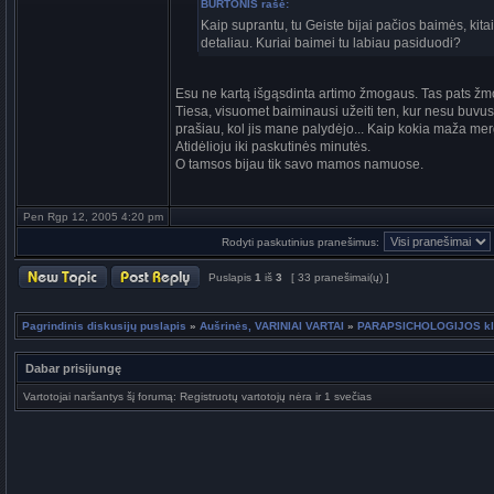
BURTONIS rašė:
Kaip suprantu, tu Geiste bijai pačios baimės, ki
detaliau. Kuriai baimei tu labiau pasiduodi?
Esu ne kartą išgąsdinta artimo žmogaus. Tas pats žmo
Tiesa, visuomet baiminausi užeiti ten, kur nesu buvusi
prašiau, kol jis mane palydėjo... Kaip kokia maža 
Atidėlioju iki paskutinės minutės.
O tamsos bijau tik savo mamos namuose.
Pen Rgp 12, 2005 4:20 pm
Rodyti paskutinius pranešimus:
Puslapis
1
iš
3
[ 33 pranešimai(ų) ]
Pagrindinis diskusijų puslapis
»
Aušrinės, VARINIAI VARTAI
»
PARAPSICHOLOGIJOS klau
Dabar prisijungę
Vartotojai naršantys šį forumą: Registruotų vartotojų nėra ir 1 svečias