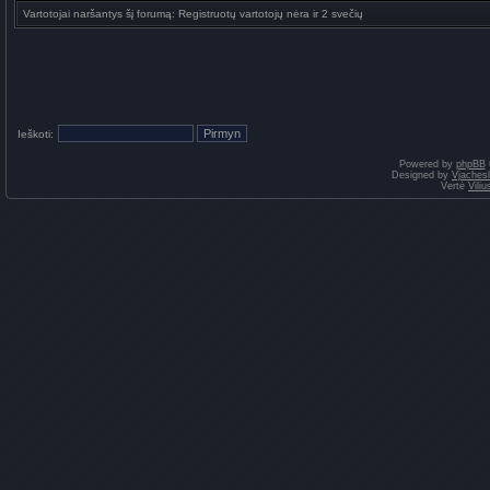
Vartotojai naršantys šį forumą: Registruotų vartotojų nėra ir 2 svečių
Ieškoti:
Powered by
phpBB
Designed by
Vjaches
Vertė
Vili