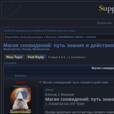
Registruotis
Peržiūrėti neatsakytus pranešimus
|
Peržiūrėti aktyvias temas
Pagrindinis diskusijų puslapis
»
Mėnesio, SIDABRINIAI VARTAI
»
SAPNAI
Магия сновидений: путь знания и действия
Moderatoriai:
Hestija
,
Moderatoriai
Puslapis
1
iš
1
[ 1 pranešimas ]
Spausdinti
Магия сновиде
Autorius
Baltas
Магия сновидений: путь знания и действия
Forumo krivis
Cituoti:
В.Котов, С.Малахов
Магия сновидений: путь знан
1. О КHИГАХ HА ЭТУ ТЕМУ.
Иногда (довольно чаcто) методы пpямого cам