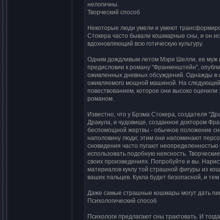
нелогичны.
Творческий способ
Некоторые люди умели и умеют трансформиров
Стокера часто бывали кошмарные сны, и он исп
вдохновляющий всю готическую культуру.
Одним дождливым летом Мэри Шелли, ее муж и
предисловии к роману "Франкенштейн", опубли
оживленных дневных обсуждений. Однажды в с
оживляемого мощной машиной. На следующий д
повествованием, которое они высоко оценили з
романом.
Известно, что у Брэма Стокера, создателя "Др
Дракула, и чудовище, созданное доктором Фра
беспомощной жертвы - обычное положение сн
наполовину люди; этим они напоминают перс
сновидения часто пугают неопределенностью 
использовать подобную неясность. Творческие
своих произведениях. Попробуйте и вы. Нарису
материалов куклу той страшной фигуры из кош
ваших пальцев. Кукла будет безопасной, и тем
Даже самые страшные кошмары могут дать пищ
Психологический способ
Психологи предлагают сны трактовать. И тогд