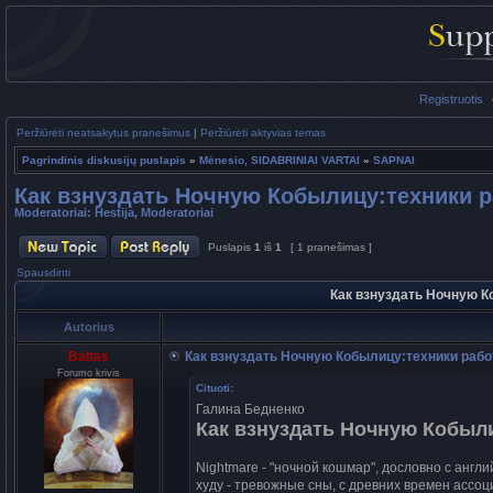
Registruotis
Peržiūrėti neatsakytus pranešimus
|
Peržiūrėti aktyvias temas
Pagrindinis diskusijų puslapis
»
Mėnesio, SIDABRINIAI VARTAI
»
SAPNAI
Как взнуздать Ночную Кобылицу:техники 
Moderatoriai:
Hestija
,
Moderatoriai
Puslapis
1
iš
1
[ 1 pranešimas ]
Spausdinti
Как взнуздать Ночную 
Autorius
Baltas
Как взнуздать Ночную Кобылицу:техники раб
Forumo krivis
Cituoti:
Галина Бедненко
Как взнуздать Ночную Кобыл
Nightmare - "ночной кошмар", дословно с англи
худу - тревожные сны, с древних времен асс