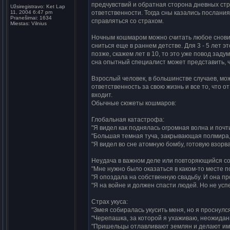
предчувствий и обратная сторона дневных стр
Užsiregistravo:
Ket Lap
11, 2004 6:47 pm
ответственности. Тогда сны казались послани
Pranešimai:
1634
справляться со страхом.
Miestas:
Vilnius
Ночным кошмаром можно считать любое сновид
сниться еще в раннем детстве. Для 3 - 5 лет
позже, скажем лет в 10, то это уже повод зад
сна опытный специалист может представить, ч
Взрослый человек, в большинстве случаев, мо
ответственность за свою жизнь и все то, что о
входит.
Обычные сюжеты кошмаров:
Глобальная катастрофа:
"Я видел как поднялась огромная волна и почт
"Большая темная туча, закрывающая полмира, н
"Я видел во сне атомную бомбу, готовую взорва
Неудача в важном деле или повторяющийся со
"Мне нужно было оказаться в каком-то месте по
"Я опоздала на собственную свадьбу. И она п
"Я на войне и должен спасти людей. Но не усп
Страх укуса:
"Змея собиралась укусить меня, но я проснулся
"Черепашка, за которой я ухаживаю, неожиданн
"Пришельцы отлавливают землян и делают им 