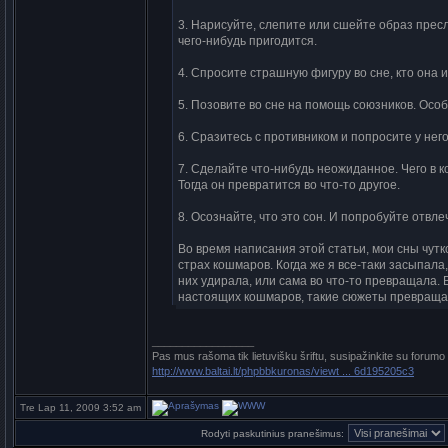
3. Нарисуйте, слепите или сшейте образ прес
чего-нибудь пригодится.
4. Спросите страшную фигуру во сне, кто она и
5. Позовите во сне на помощь союзников. Особ
6. Сразитесь с противником и попросите у него
7. Сделайте что-нибудь неожиданное. Чего в к
Тогда он превратится во что-то другое.
8. Осознайте, что это сон. И попробуйте отвл
Во время написания этой статьи, мои сны чут
страх кошмаров. Когда же я все-таки засыпал
них удирала, или сама во что-то превращала. 
настоящих кошмаров, такие сюжеты превращаю
_________________
Pas mus rašoma tik lietuvišku šriftu, susipažinkite su forumo
http://www.baltai.lt/phpbbkuronas/viewt ... 6d195205c3
Tre Lap 11, 2009 3:52 am
Rodyti paskutinius pranešimus: