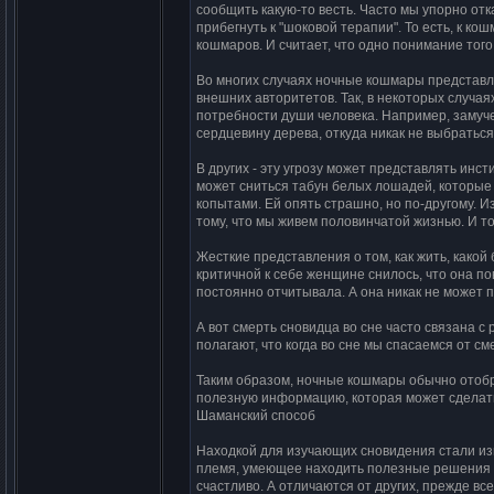
сообщить какую-то весть. Часто мы упорно от
прибегнуть к "шоковой терапии". То есть, к 
кошмаров. И считает, что одно понимание того,
Во многих случаях ночные кошмары представл
внешних авторитетов. Так, в некоторых случа
потребности души человека. Например, замуче
сердцевину дерева, откуда никак не выбраться
В других - эту угрозу может представлять инс
может сниться табун белых лошадей, которые в
копытами. Ей опять страшно, но по-другому. И
тому, что мы живем половинчатой жизнью. И т
Жесткие представления о том, как жить, какой 
критичной к себе женщине снилось, что она по
постоянно отчитывала. А она никак не может п
А вот смерть сновидца во сне часто связана 
полагают, что когда во сне мы спасаемся от с
Таким образом, ночные кошмары обычно отобр
полезную информацию, которая может сделат
Шаманский способ
Находкой для изучающих сновидения стали из
племя, умеющее находить полезные решения в
счастливо. А отличаются от других, прежде вс