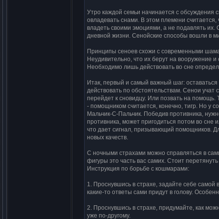
Утро каждой семьи начинается с обсуждения сн
овладевать снами. В этом племени считается,
владеть своими эмоциями, а не подавлять их
дневной жизни. Сенойские способы вошли в м
Принципы сеноев схожи с современными шаман
Неудивительно, что их берут на вооружение и
Необходимо лишь действовать во сне опреде
Итак, первый и самый важный шаг: оставаться
действовать по обстоятельствам. Сенои учат с
перейдет к сновидцу. Или позвать на помощь.
- помощником считается, конечно, тигр. Но у с
Мальчик-С-Пальчик. Победив противника, нужно 
противника, может пригодиться потом во сне и
что дает сигнал, призывающий помощников. Дл
новых качеств.
С ночными страхами можно справляться в сами
фигуры это часть вас самих. Стоит перетянуть
Инструкция по борьбе с кошмарами:
1. Проснувшись в страхе, задайте себе самой 
какие-то ответы сами придут в голову. Особе
2. Проснувшись в страхе, придумайте, как можн
уже по-другому.