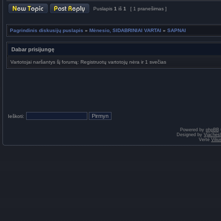
Puslapis
1
iš
1
[ 1 pranešimas ]
Pagrindinis diskusijų puslapis
»
Mėnesio, SIDABRINIAI VARTAI
»
SAPNAI
Dabar prisijungę
Vartotojai naršantys šį forumą: Registruotų vartotojų nėra ir 1 svečias
Ieškoti:
Powered by
phpBB
Designed by
Vjaches
Vertė
Vili