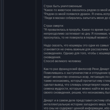
Страх быть уничтоженным:
"Какое-то животное оказалось рядом со мной и
"Рядом со мной появился дракон. Я очень испу
"Люди в масках собирались запытать меня до 
Страх смерти:
"Я провалилась в прорубь. Какое-то время пыт
непреодолимо затягивает ко дну. Я понимаю, чт
проснулась, то не поверила в первый момент, ч
Надо сказать, что кошмары это одни из самых
становится не очень важным для рассказчика.
сновидениях. Однако для того, чтобы с кошмар
сновидения.
Способ великого человека:
Как-то раз французский философ Рене Декарт п
Помолившись о заступничестве и отпущении грех
видит множество огненных искр, летающих по к
также незнакомец, который прочитал ему стих
сделал вывод, что словарь олицетворял науки
семена мудрости, которые можно найти во вс
своего сновидения, решив, что незнакомец бы
Декарт и в самом деле представил систему о
интеллектуальную историю западного мира. Н
что сны не содержат ценной информации, ибо