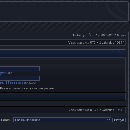
Dabar yra Šeš Rgp 08, 2026 2:05 pm
Visos datos yra UTC + 2 valandos [
DST
]
istruotis
pamiršau savo slaptažodį
Paslėpti mano būseną šios sesijos metu
Visos datos yra UTC + 2 valandos [
DST
]
Pereiti į: