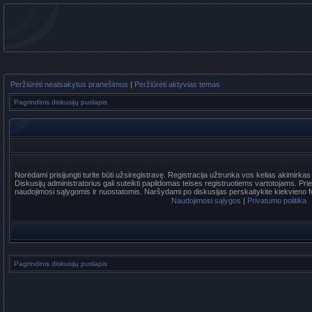
Peržiūrėti neatsakytus pranešimus
|
Peržiūrėti aktyvias temas
Pagrindinis diskusijų puslapis
Norėdami prisijungti turite būti užsiregistravę. Registracija užtrunka vos kelias akimirka
Diskusijų administratorius gali suteikti papildomas teises registruotiems vartotojams. Pr
naudojimosi sąlygomis ir nuostatomis. Naršydami po diskusijas perskaitykite kiekvieno f
Naudojimosi sąlygos
|
Privatumo politika
Pagrindinis diskusijų puslapis