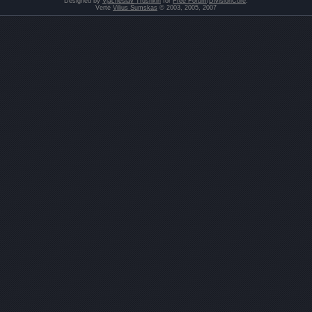
Designed by
Vjacheslav Trushkin
for
Free Forum
/
DivisionCore
.
Vertė
Vilius Šumskas
© 2003, 2005, 2007