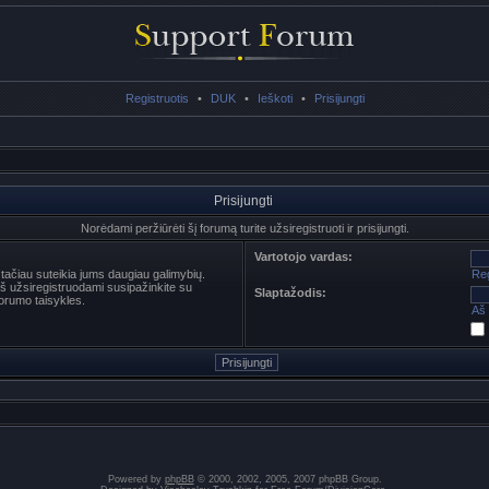
Registruotis
•
DUK
•
Ieškoti
•
Prisijungti
Prisijungti
Norėdami peržiūrėti šį forumą turite užsiregistruoti ir prisijungti.
Vartotojo vardas:
s tačiau suteikia jums daugiau galimybių.
Reg
ieš užsiregistruodami susipažinkite su
Slaptažodis:
orumo taisykles.
Aš 
Powered by
phpBB
© 2000, 2002, 2005, 2007 phpBB Group.