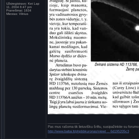
Užsiregistravo:
Ket Lap
11, 2004 6:47 pm
Pranešimai:
1634
Miestas:
Vilnius
_________________
Pas mus rašoma tik lietuvišku šriftu, susipažinkite su forumo
http://www.baltai.lt/phpbbkuronas/viewt ... 6d195205c3