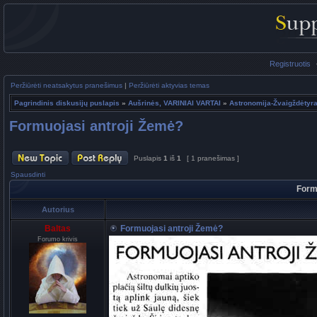
Registruotis
Peržiūrėti neatsakytus pranešimus
|
Peržiūrėti aktyvias temas
Pagrindinis diskusijų puslapis
»
Aušrinės, VARINIAI VARTAI
»
Astronomija-Žvaigždėtyra
Formuojasi antroji Žemė?
Puslapis
1
iš
1
[ 1 pranešimas ]
Spausdinti
Form
Autorius
Baltas
Formuojasi antroji Žemė?
Forumo krivis