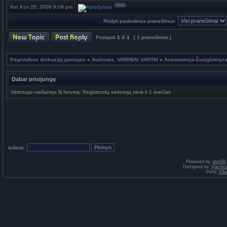
Ket Kov 26, 2009 9:09 pm
Rodyti paskutinius pranešimus:
Puslapis
1
iš
1
[ 1 pranešimas ]
Pagrindinis diskusijų puslapis
»
Aušrinės, VARINIAI VARTAI
»
Astronomija-Žvaigždėtyra
Dabar prisijungę
Vartotojai naršantys šį forumą: Registruotų vartotojų nėra ir 1 svečias
Ieškoti:
Powered by
phpBB
Designed by
Vjaches
Vertė
Vil