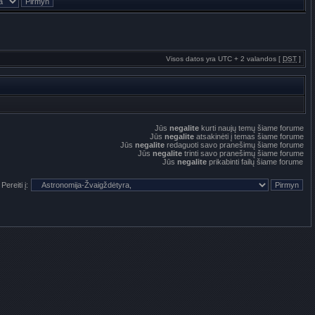
Visos datos yra UTC + 2 valandos [
DST
]
Jūs
negalite
kurti naujų temų šiame forume
Jūs
negalite
atsakinėti į temas šiame forume
Jūs
negalite
redaguoti savo pranešimų šiame forume
Jūs
negalite
trinti savo pranešimų šiame forume
Jūs
negalite
prikabinti failų šiame forume
Pereiti į: