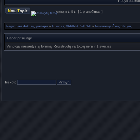
Rodyti paskut
[ 1 pranešimas ]
Puslapis
1
iš
1
Pagrindinis diskusijų puslapis
»
Aušrinės, VARINIAI VARTAI
»
Astronomija-Žvaigždėtyra,
Dabar prisijungę
Vartotojai naršantys šį forumą: Registruotų vartotojų nėra ir 1 svečias
Ieškoti: