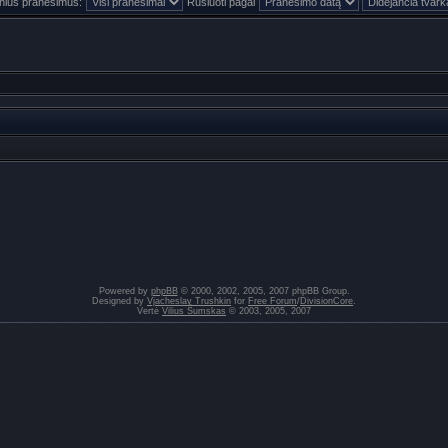
inius pranešimus:
Rūšiuoti pagal
Powered by
phpBB
© 2000, 2002, 2005, 2007 phpBB Group.
Designed by
Vjacheslav Trushkin
for
Free Forum
/
DivisionCore
.
Vertė
Vilius Šumskas
© 2003, 2005, 2007