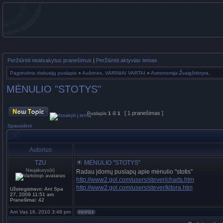
Peržiūrėti neatsakytus pranešimus
|
Peržiūrėti aktyvias temas
Pagrindinis diskusijų puslapis
»
Aušrinės, VARINIAI VARTAI
»
Astronomija-Žvaigždėtyra,
MĖNULIO "STOTYS"
[ 1 pranešimas ]
Puslapis
1
iš
1
Spausdinti
Autorius
TZU
MĖNULIO "STOTYS"
Naujakurys(ė)
Radau įdomų puslapų apie mėnulio "stotis"
http://www2.gol.com/users/stever/charts.htm
http://www2.gol.com/users/stever/kitora.htm
Užsiregistravo:
Ant Spa
27, 2009 11:51 am
Pranešimai:
42
Ant Vas 16, 2010 3:48 pm