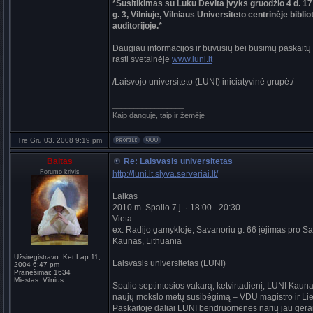
*Susitikimas su Luku Devita įvyks gruodžio 4 d. 17
g. 3, Vilniuje, Vilniaus Universiteto centrinėje bibli
auditorijoje.*
Daugiau informacijos ir buvusių bei būsimų paskaitų
rasti svetainėje
www.luni.lt
/Laisvojo universiteto (LUNI) iniciatyvinė grupė./
_________________
Kaip danguje, taip ir žemėje
Tre Gru 03, 2008 9:19 pm
Baltas
Re: Laisvasis universitetas
Forumo krivis
http://luni.lt.slyva.serveriai.lt/
Laikas
2010 m. Spalio 7 j. · 18:00 - 20:30
Vieta
ex. Radijo gamykloje, Savanoriu g. 66 įėjimas pro Sava
Kaunas, Lithuania
Užsiregistravo:
Ket Lap 11,
Laisvasis universitetas (LUNI)
2004 6:47 pm
Pranešimai:
1634
Miestas:
Vilnius
Spalio septintosios vakarą, ketvirtadienį, LUNI Kaunas
naujų mokslo metų susibėgimą – VDU magistro ir Lietu
Paskaitoje daliai LUNI bendruomenės narių jau gerai 