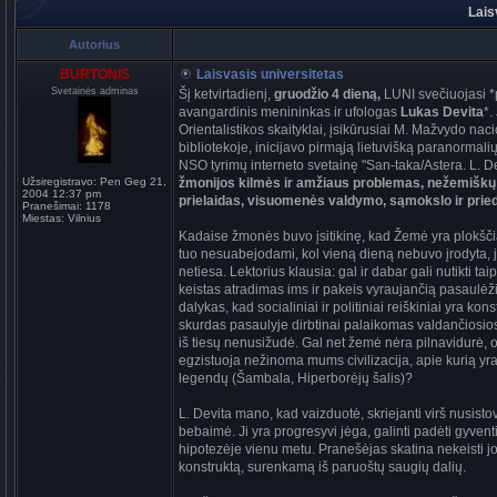
Lais
Autorius
BURTONIS
Laisvasis universitetas
Svetainės adminas
Šį ketvirtadienį,
gruodžio 4 dieną,
LUNI svečiuojasi *p
avangardinis menininkas ir ufologas
Lukas Devita
*.
Orientalistikos skaityklai, įsikūrusiai M. Mažvydo nac
bibliotekoje, inicijavo pirmąją lietuvišką paranormalių
NSO tyrimų interneto svetainę "San-taka/Astera. L. D
Užsiregistravo:
Pen Geg 21,
žmonijos kilmės ir amžiaus problemas, nežemiškų c
2004 12:37 pm
prielaidas, visuomenės valdymo, sąmokslo ir pried
Pranešimai:
1178
Miestas:
Vilnius
Kadaise žmonės buvo įsitikinę, kad Žemė yra plokščia
tuo nesuabejodami, kol vieną dieną nebuvo įrodyta, j
netiesa. Lektorius klausia: gal ir dabar gali nutikti tai
keistas atradimas ims ir pakeis vyraujančią pasaulėž
dalykas, kad socialiniai ir politiniai reiškiniai yra kon
skurdas pasaulyje dirbtinai palaikomas valdančiosio
iš tiesų nenusižudė. Gal net žemė nėra pilnavidurė, o
egzistuoja nežinoma mums civilizacija, apie kurią 
legendų (Šambala, Hiperborėjų šalis)?
L. Devita mano, kad vaizduotė, skriejanti virš nusistov
bebaimė. Ji yra progresyvi jėga, galinti padėti gyventi 
hipotezėje vienu metu. Pranešėjas skatina nekeisti jo
konstruktą, surenkamą iš paruoštų saugių dalių.