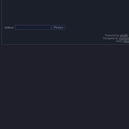
Ieškoti:
Powered by
phpBB
Designed by
Vjaches
Vertė
Vili