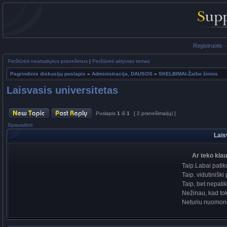
Registruotis
Peržiūrėti neatsakytus pranešimus
|
Peržiūrėti aktyvias temas
Pagrindinis diskusijų puslapis
»
Administracija, DAUSOS
»
SKELBIMAI-Žaibo žinios
Laisvasis universitetas
Puslapis
1
iš
1
[ 2 pranešimai(ų) ]
Spausdinti
Lais
Ar teko klau
Taip.Labai patik
Taip. vidutinišk
Taip, bet nepati
Nežinau, kad tok
Neturiu nuomon