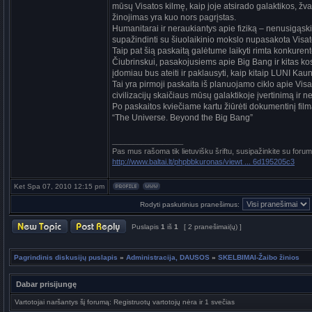
mūsų Visatos kilmę, kaip joje atsirado galaktikos, žvaig
žinojimas yra kuo nors pagrįstas.
Humanitarai ir neraukiantys apie fiziką – nenusigąskite
supažindinti su šiuolaikinio mokslo nupasakota Visatos
Taip pat šią paskaitą galėtume laikyti rimta konkure
Čiubrinskui, pasakojusiems apie Big Bang ir kitas ko
įdomiau bus ateiti ir paklausyti, kaip kitaip LUNI Kaun
Tai yra pirmoji paskaita iš planuojamo ciklo apie Vi
civilizacijų skaičiaus mūsų galaktikoje įvertinimą i
Po paskaitos kviečiame kartu žiūrėti dokumentinį fil
“The Universe. Beyond the Big Bang”
_________________
Pas mus rašoma tik lietuvišku šriftu, susipažinkite su foru
http://www.baltai.lt/phpbbkuronas/viewt ... 6d195205c3
Ket Spa 07, 2010 12:15 pm
Rodyti paskutinius pranešimus:
Puslapis
1
iš
1
[ 2 pranešimai(ų) ]
Pagrindinis diskusijų puslapis
»
Administracija, DAUSOS
»
SKELBIMAI-Žaibo žinios
Dabar prisijungę
Vartotojai naršantys šį forumą: Registruotų vartotojų nėra ir 1 svečias