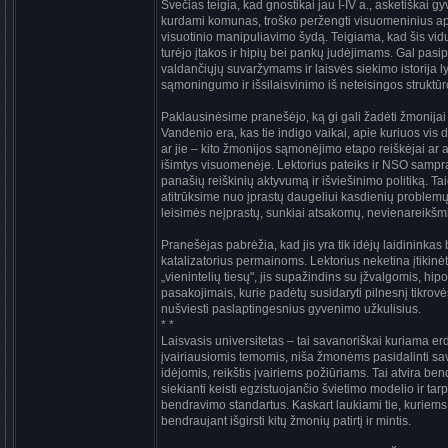
Svečias teigia, kad gnostikai jau I-IV a., asketiškai 
kurdami komunas, troško peržengti visuomeninius apr
visuotinio manipuliavimo šydą. Teigiama, kad šis vi
turėjo įtakos ir hipių bei pankų judėjimams. Gal pasi
valdančiųjų suvaržymams ir laisvės siekimo istorija ly
sąmoningumo ir išsilaisvinimo iš neteisingos struktūr
Paklausinėsime pranešėjo, ką gi gali žadėti žmonijai 
Vandenio era, kas tie indigo vaikai, apie kuriuos vis 
ar jie – kito žmonijos sąmonėjimo etapo reiškėjai ar at
išimtys visuomenėje. Lektorius pateiks ir NSO samp
panašių reiškinių aktyvumą ir išviešinimo politiką. T
atitrūksime nuo įprastų daugeliui kasdienių problemų
leisimės neįprastų, sunkiai atsakomų, nevienareikšmi
Pranešėjas pabrėžia, kad jis yra tik idėjų laidininkas 
katalizatorius permainoms. Lektorius neketina įtikinėti 
„vienintelių tiesų", jis supažindins su įžvalgomis, hip
pasakojimais, kurie padėtų susidaryti pilnesnį tikrov
nušviesti paslaptingesnius gyvenimo užkulisius.
* *
Laisvasis universitetas – tai savanoriškai kuriama e
įvairiausiomis temomis, niša žmonėms pasidalinti savo
idėjomis, reikštis įvairiems požiūriams. Tai atvira b
siekianti keisti egzistuojančio švietimo modelio ir tar
bendravimo standartus. Kaskart laukiami tie, kuriems
bendraujant išgirsti kitų žmonių patirtį ir mintis.