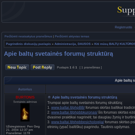
Registruotis
Peržiūrėti neatsakytus pranešimus
|
Peržiūrėti aktyvias temas
Pagrindinis diskusijų puslapis
»
Administracija, DAUSOS
»
Kiti mūsų BALTŲ KULTŪR
Apie baltų svetainės forumų struktūrą
Puslapis
1
iš
1
[ 1 pranešimas ]
Apie baltų 
Autorius
BURTONIS
Apie baltų svetainės forumų struktūrą
Svetainės adminas
Trumpai apie baltų svetainės forumų struktūrą:
1.
www.baltai.lt/phpBB/
forumas skirtas baltikai tradic
2.
www.baltai.lt/phpbbkuronas/
šis forumas skirtas ezo
dvasinei praktikai nagrinėti; tai daugiau žynių ir bur
3.
www.baltai.lt/phpbbpsichologija/
forumas skirtas ps
Užsiregistravo:
Pen Geg
etninių (ypač baltišku) pagrindu. Tautinis ugdymas.
21, 2004 12:37 pm
Pranešimai:
1178