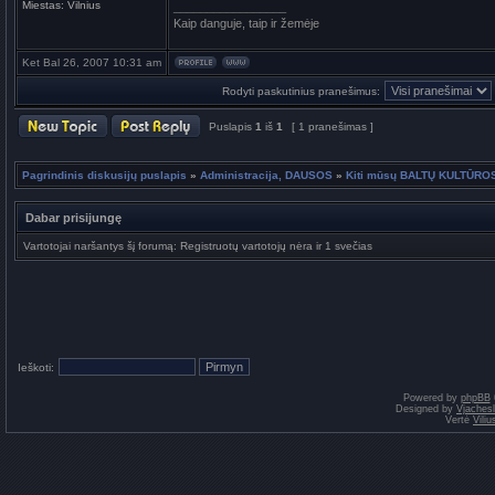
Miestas:
Vilnius
_________________
Kaip danguje, taip ir žemėje
Ket Bal 26, 2007 10:31 am
Rodyti paskutinius pranešimus:
Puslapis
1
iš
1
[ 1 pranešimas ]
Pagrindinis diskusijų puslapis
»
Administracija, DAUSOS
»
Kiti mūsų BALTŲ KULTŪR
Dabar prisijungę
Vartotojai naršantys šį forumą: Registruotų vartotojų nėra ir 1 svečias
Ieškoti:
Powered by
phpBB
Designed by
Vjaches
Vertė
Vili