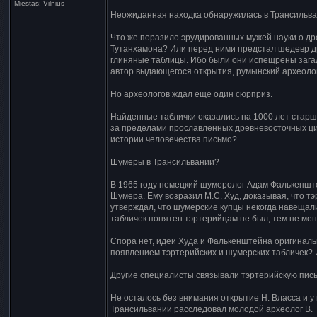
Miestas:
Vilnius
Неожиданная находка обнаружилась в Трансильва
Что же поразило эрудированных мужей науки о др
Тутанхамона? Или перед ними предстал шедевр д
глиняные таблицы. Ибо были они испещрены зага
автор выдающегося открытия, румынский археолог
Но археологов ждал еще один сюрприз.
Найденные таблички оказались на 1000 лет старше
за пределами прославленных древневосточных цив
истории человечества письмо?
Шумеры в Трансильвании?
В 1965 году немецкий шумеролог Адам Фалькенште
Шумера. Ему возразил М.С. Худ, доказывая, что т
утверждал, что шумерские купцы некогда навещал
табличек понятен тэртерийцам не был, тем не мен
Спора нет, идеи Худа и Фалькенштейна оригинальн
появлением тэртерийских и шумерских табличек? 
Другие специалисты связывали тэртерийскую письм
Не осталось без внимания открытие Н. Власса и у
Трансильвании расследовал молодой археолог В. Т