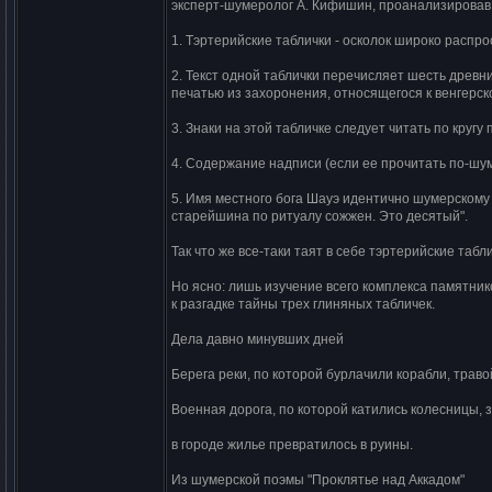
эксперт-шумеролог А. Кифишин, проанализировав
1. Тэртерийские таблички - осколок широко расп
2. Текст одной таблички перечисляет шесть древн
печатью из захоронения, относящегося к венгерск
3. Знаки на этой табличке следует читать по кругу
4. Содержание надписи (если ее прочитать по-шу
5. Имя местного бога Шауэ идентично шумерскому 
старейшина по ритуалу сожжен. Это десятый".
Так что же все-таки таят в себе тэртерийские табл
Но ясно: лишь изучение всего комплекса памятник
к разгадке тайны трех глиняных табличек.
Дела давно минувших дней
Берега реки, по которой бурлачили корабли, травой
Военная дорога, по которой катились колесницы, з
в городе жилье превратилось в руины.
Из шумерской поэмы "Проклятье над Аккадом"