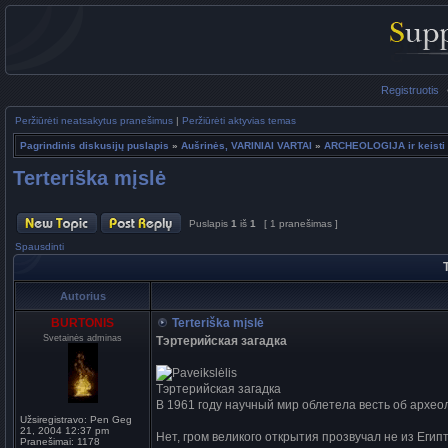
Registruotis
Peržiūrėti neatsakytus pranešimus
|
Peržiūrėti aktyvias temas
Pagrindinis diskusijų puslapis
»
Aušrinės, VARINIAI VARTAI
»
ARCHEOLOGIJA ir keisti 
Terteriška mįslė
Puslapis
1
iš
1
[ 1 pranešimas ]
Spausdinti
Autorius
BURTONIS
Terteriška mįslė
Svetainės adminas
Тэртерийская загадка
Тэртерийская загадка
В 1961 году научный мир облетела весть об архео
Užsiregistravo:
Pen Geg
21, 2004 12:37 pm
Нет, гром великого открытия прозвучал не из Еги
Pranešimai:
1178