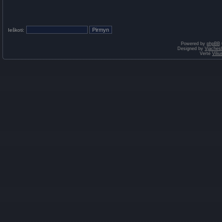
Ieškoti:
Powered by
phpBB
Designed by
Vjaches
Vertė
Vili