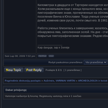
Километрах в двадцати от Тэртерии находится хо
Холм раскапывали еще с конца прошлого века, но 
пиктографические знаки, прочерченные на обломка
поселении Винча в Югославии. Тогда ученые сочли
ручей, изменив свое русло, почти смыл его. В 196
Работа ученых близилась к завершению; казалось,
обнаружена яма, заполненная золой. На дне - стат
покрытые пиктографическими знаками. Рядом обна
_________________
Kaip danguje, taip ir žemėje
Sek Lap 08, 2009 7:02 pm
Rodyti paskutinius pranešimus:
Puslapis
1
iš
1
[ 1 pranešimas ]
Pagrindinis diskusijų puslapis
»
Aušrinės, VARINIAI VARTAI
»
ARCHEOLOGIJA ir keisti 
Dabar prisijungę
Vartotojai naršantys šį forumą: Registruotų vartotojų nėra ir 1 svečias