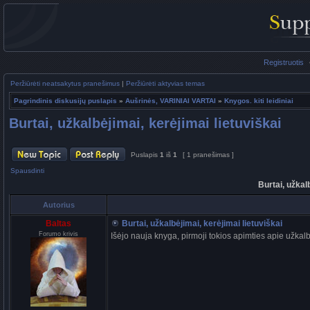
Registruotis
Peržiūrėti neatsakytus pranešimus
|
Peržiūrėti aktyvias temas
Pagrindinis diskusijų puslapis
»
Aušrinės, VARINIAI VARTAI
»
Knygos. kiti leidiniai
Burtai, užkalbėjimai, kerėjimai lietuviškai
Puslapis
1
iš
1
[ 1 pranešimas ]
Spausdinti
Burtai, užkal
Autorius
Baltas
Burtai, užkalbėjimai, kerėjimai lietuviškai
Forumo krivis
Išėjo nauja knyga, pirmoji tokios apimties apie užkal