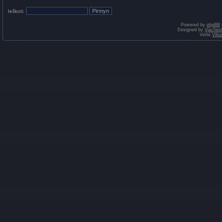
Ieškoti:
Powered by
phpBB
Designed by
Vjaches
Vertė
Vili