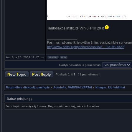
Tautosakos institute Vilniuje tik 20 lt
_________________
Pas mus rašoma tik lietuvišku šriftu, susipažinkite su forum
http://www.baltai.lt/phpbbkuronas/viewt ... 6d195205c3
Ant Spa 20, 2009 11:17 pm
Rodyti paskutinius pranešimus:
Puslapis
1
iš
1
[ 1 pranešimas ]
Pagrindinis diskusijų puslapis
»
Aušrinės, VARINIAI VARTAI
»
Knygos. kiti leidiniai
Dabar prisijungę
Vartotojai naršantys šį forumą: Registruotų vartotojų nėra ir 1 svečias