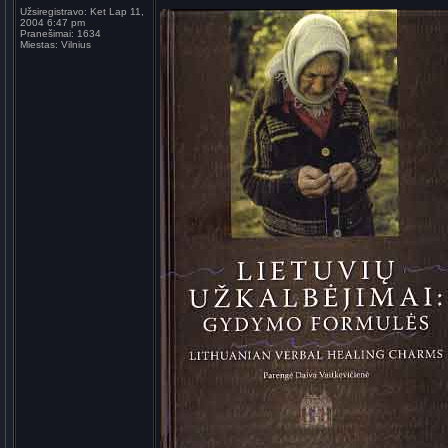
Užsiregistravo:
Ket Lap 11,
2004 6:47 pm
Pranešimai:
1634
Miestas:
Vilnius