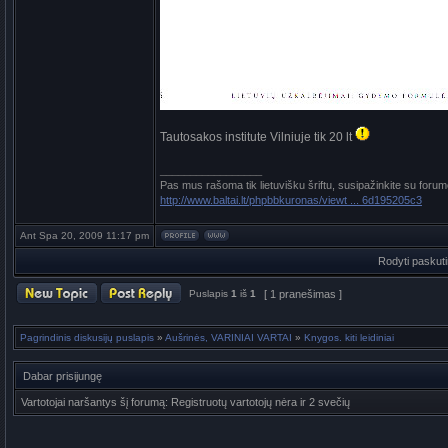
Tautosakos institute Vilniuje tik 20 lt
_________________
Pas mus rašoma tik lietuvišku šriftu, susipažinkite su forum
http://www.baltai.lt/phpbbkuronas/viewt ... 6d195205c3
Ant Spa 20, 2009 11:17 pm
Rodyti paskut
Puslapis
1
iš
1
[ 1 pranešimas ]
Pagrindinis diskusijų puslapis
»
Aušrinės, VARINIAI VARTAI
»
Knygos. kiti leidiniai
Dabar prisijungę
Vartotojai naršantys šį forumą: Registruotų vartotojų nėra ir 2 svečių