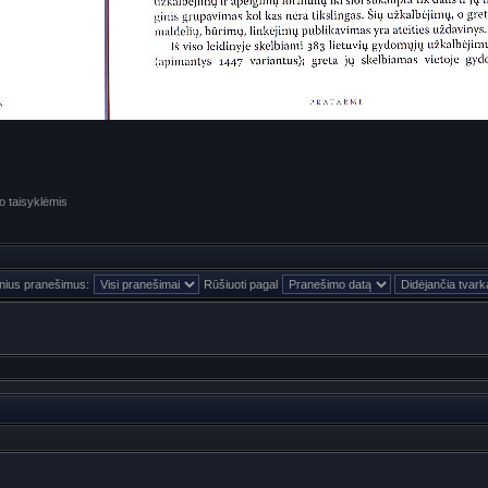
o taisyklėmis
inius pranešimus:
Rūšiuoti pagal