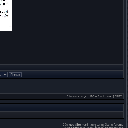
Visos datos yra UTC + 2 valandos [
DST
]
Jūs
negalite
kurti naujų temų šiame forume