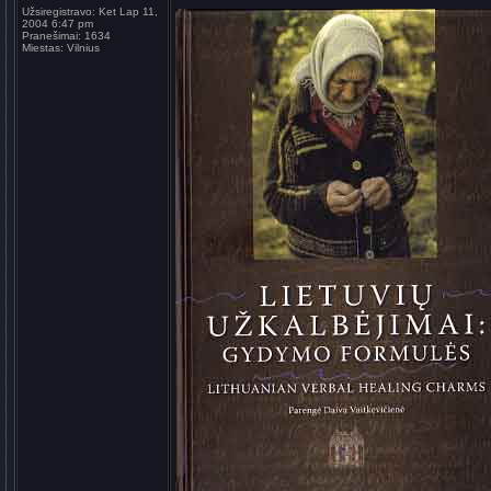
Užsiregistravo:
Ket Lap 11,
2004 6:47 pm
Pranešimai:
1634
Miestas:
Vilnius