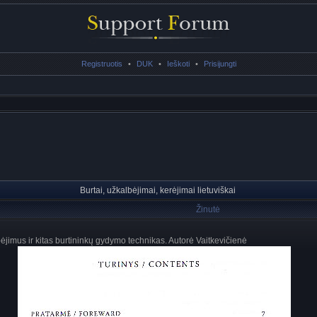
Registruotis
•
DUK
•
Ieškoti
•
Prisijungti
Burtai, užkalbėjimai, kerėjimai lietuviškai
Žinutė
bėjimus ir kitas burtininkų gydymo technikas. Autorė Vaitkevičienė