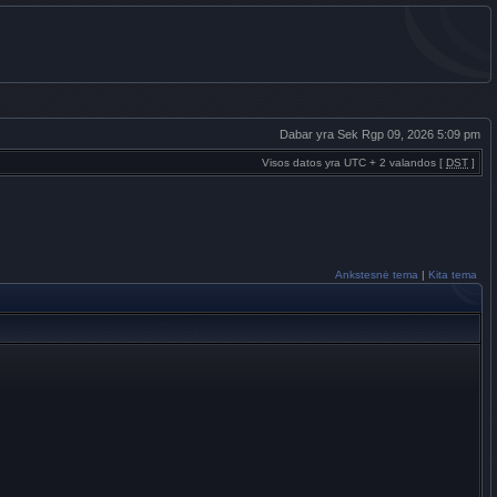
Dabar yra Sek Rgp 09, 2026 5:09 pm
Visos datos yra UTC + 2 valandos [
DST
]
Ankstesnė tema
|
Kita tema