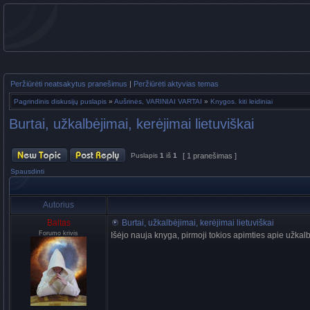
Peržiūrėti neatsakytus pranešimus
|
Peržiūrėti aktyvias temas
Pagrindinis diskusijų puslapis
»
Aušrinės, VARINIAI VARTAI
»
Knygos. kiti leidiniai
Burtai, užkalbėjimai, kerėjimai lietuviškai
Puslapis
1
iš
1
[ 1 pranešimas ]
Spausdinti
Autorius
Baltas
Burtai, užkalbėjimai, kerėjimai lietuviškai
Forumo krivis
Išėjo nauja knyga, pirmoji tokios apimties apie užkal