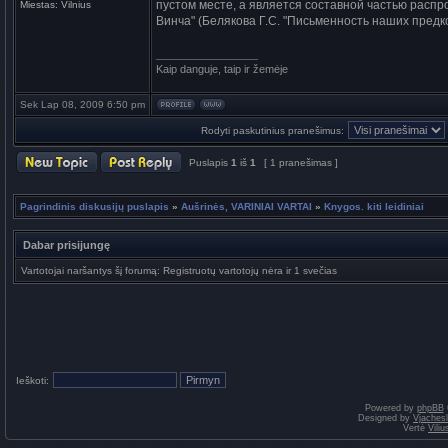
пустом месте, а является составной частью распро
Miestas:
Vilnius
Винча" (Белякова Г.С. "Письменность наших предко
_________________
Kaip danguje, taip ir žemėje
Sek Lap 08, 2009 6:50 pm
Rodyti paskutinius pranešimus:
Puslapis
1
iš
1
[ 1 pranešimas ]
Pagrindinis diskusijų puslapis
»
Aušrinės, VARINIAI VARTAI
»
Knygos. kiti leidiniai
Dabar prisijungę
Vartotojai naršantys šį forumą: Registruotų vartotojų nėra ir 1 svečias
Ieškoti:
Powered by
phpBB
Designed by
Vjaches
Vertė
Vili