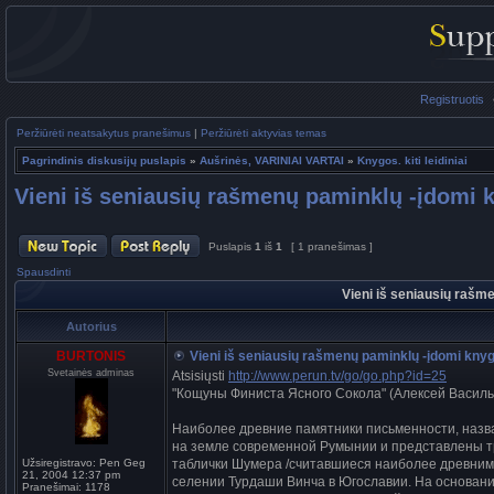
Registruotis
Peržiūrėti neatsakytus pranešimus
|
Peržiūrėti aktyvias temas
Pagrindinis diskusijų puslapis
»
Aušrinės, VARINIAI VARTAI
»
Knygos. kiti leidiniai
Vieni iš seniausių rašmenų paminklų -įdomi 
Puslapis
1
iš
1
[ 1 pranešimas ]
Spausdinti
Vieni iš seniausių rašm
Autorius
BURTONIS
Vieni iš seniausių rašmenų paminklų -įdomi kny
Svetainės adminas
Atsisiųsti
http://www.perun.tv/go/go.php?id=25
"Кощуны Финиста Ясного Сокола" (Алексей Василь
Наиболее древние памятники письменности, назва
на земле современной Румынии и представлены тр
Užsiregistravo:
Pen Geg
таблички Шумера /считавшиеся наиболее древним
21, 2004 12:37 pm
селении Турдаши Винча в Югославии. На основании
Pranešimai:
1178