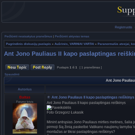
Registruotis
Peržiūrėti neatsakytus pranešimus
|
Peržiūrėti aktyvias temas
Pagrindinis diskusijų puslapis
»
Aušrinės, VARINIAI VARTAI
»
Paranormalūs atvejai, ko
Ant Jono Pauliaus II kapo paslaptingas reišk
Puslapis
1
iš
1
[ 1 pranešimas ]
Spausdinti
Ant Jono Pauliau
Autorius
Baltas
Ant Jono Pauliaus II kapo paslaptingas reiškinys
Forumo krivis
Ant Jono Pauliaus II kapo paslaptingas reiškinys
Foto Grzegorz Łukasik
Minint antrąsias Jono Pauliaus mirties metines, šalia 
pirmoji šią žinią paskelbė Vatikano naujienų tarnyba Va
montažas ar tikrai paslaptingas reiškinys?