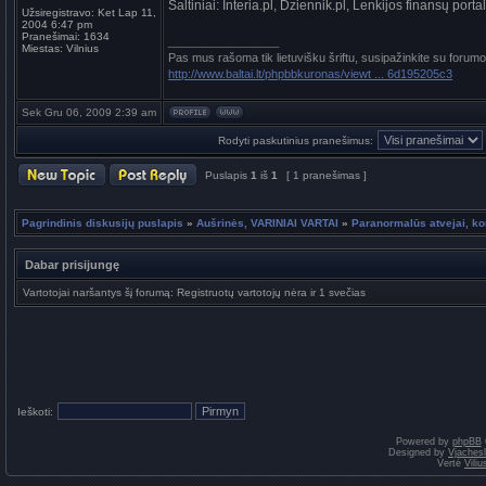
Šaltiniai: Interia.pl, Dziennik.pl, Lenkijos finansų porta
Užsiregistravo:
Ket Lap 11,
2004 6:47 pm
Pranešimai:
1634
_________________
Miestas:
Vilnius
Pas mus rašoma tik lietuvišku šriftu, susipažinkite su forumo
http://www.baltai.lt/phpbbkuronas/viewt ... 6d195205c3
Sek Gru 06, 2009 2:39 am
Rodyti paskutinius pranešimus:
Puslapis
1
iš
1
[ 1 pranešimas ]
Pagrindinis diskusijų puslapis
»
Aušrinės, VARINIAI VARTAI
»
Paranormalūs atvejai, ko
Dabar prisijungę
Vartotojai naršantys šį forumą: Registruotų vartotojų nėra ir 1 svečias
Ieškoti:
Powered by
phpBB
Designed by
Vjaches
Vertė
Vili