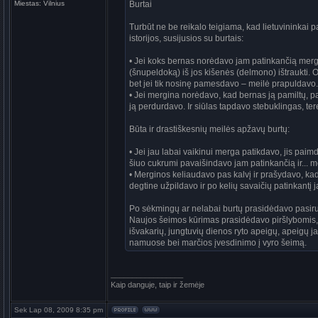
Miestas:
Vilnius
Burtai
Turbūt ne be reikalo teigiama, kad lietuvininkai
istorijos, susijusios su burtais:
• Jei koks bernas norėdavo jam patinkančią mergą s
(šnupeldoką) iš jos kišenės (delmono) ištraukti. O
bet jei tik nosinę pamesdavo – meilė prapuldavo.
• Jei mergina norėdavo, kad bernas ją pamiltų, pav
ją perdurdavo. Ir siūlas tapdavo stebuklingas, ter
Būta ir drastiškesnių meilės apžavų burtų:
• Jei jau labai vaikinui merga patikdavo, jis pai
šiuo cukrumi pavaišindavo jam patinkančią ir... 
• Merginos keliaudavo pas kalvį ir prašydavo, kad
degtine užpildavo ir po kelių savaičių patinkantį j
Po sėkmingų ar nelabai burtų prasidėdavo pasiru
Naujos šeimos kūrimas prasidėdavo piršlybomis, p
išvakarių, jungtuvių dienos ryto apeigų, apeigų j
namuose bei marčios įvesdinimo į vyro šeimą.
_________________
Kaip danguje, taip ir žemėje
Sek Lap 08, 2009 8:35 pm