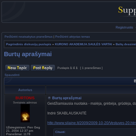
Registruotis
Peržiūrėti neatsakytus pranešimus
|
Peržiūrėti aktyvias temas
Pagrindinis diskusijų puslapis
»
KURONO AKADEMIJA.SAULĖS VARTAI
»
Baltų dvasinė
Burtų aprašymai
Puslapis
1
iš
1
[ 1 pranešimas ]
Spausdinti
B
Autorius
BURTONIS
Burtų aprašymai
Svetainės adminas
Geidžiamiausia nuotaka - malėja, grėbėja, grūdėja, da
Indrė SKABLAUSKAITĖ
http://www.silaine.lt/2009/2009-10-20/Vestuves-20.ht
Užsiregistravo:
Pen Geg
21, 2004 12:37 pm
Cituoti:
Pranešimai:
1178