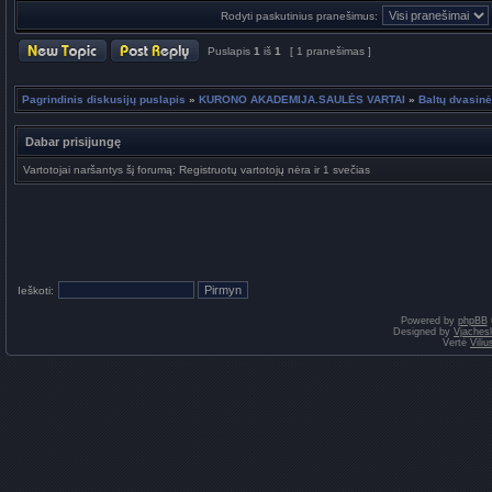
Rodyti paskutinius pranešimus:
Puslapis
1
iš
1
[ 1 pranešimas ]
Pagrindinis diskusijų puslapis
»
KURONO AKADEMIJA.SAULĖS VARTAI
»
Baltų dvasinė
Dabar prisijungę
Vartotojai naršantys šį forumą: Registruotų vartotojų nėra ir 1 svečias
Ieškoti:
Powered by
phpBB
Designed by
Vjaches
Vertė
Vili