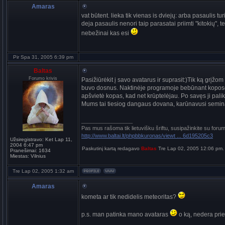
Amaras
vat būtent. lieka tik vienas is dviejų: arba pasaulis turi 
deja pasaulis nenori taip parasatai priimti "kitokių", t
nebežinai kas esi
Pir Spa 31, 2005 6:39 pm
Baltas
Forumo krivis
Pasižiūrėkit į savo avatarus ir suprasit:)Tik ką grįžo
buvo dosnus. Naktinėje programoje bebūnant kopose, m
apšvietė kopas, kad net krūptelėjau. Po savęs ji paliko
Mums tai tiesiog dangaus dovana, karūnavusi semin
_________________
Pas mus rašoma tik lietuvišku šriftu, susipažinkite su foru
http://www.baltai.lt/phpbbkuronas/viewt ... 6d195205c3
Užsiregistravo:
Ket Lap 11,
2004 6:47 pm
Paskutinį kartą redagavo
Baltas
Tre Lap 02, 2005 12:06 pm. I
Pranešimai:
1634
Miestas:
Vilnius
Tre Lap 02, 2005 1:32 am
Amaras
kometa ar tik nedidelis meteoritas?
p.s. man patinka mano avataras
o ką, nedera prie