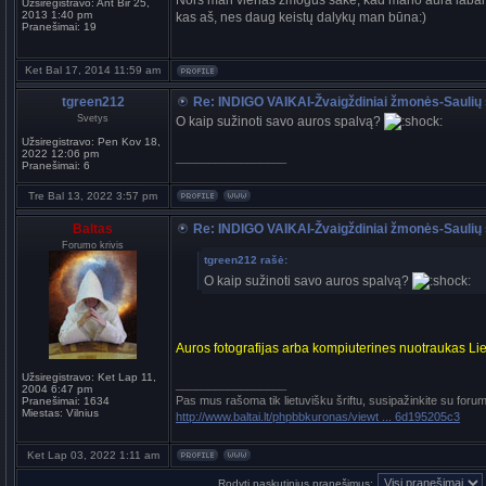
Nors man vienas žmogus sakė, kad mano aura labai stirp
Užsiregistravo:
Ant Bir 25,
2013 1:40 pm
kas aš, nes daug keistų dalykų man būna:)
Pranešimai:
19
Ket Bal 17, 2014 11:59 am
tgreen212
Re: INDIGO VAIKAI-Žvaigždiniai žmonės-Saulių 
Svetys
O kaip sužinoti savo auros spalvą?
Užsiregistravo:
Pen Kov 18,
2022 12:06 pm
_________________
Pranešimai:
6
Tre Bal 13, 2022 3:57 pm
Baltas
Re: INDIGO VAIKAI-Žvaigždiniai žmonės-Saulių 
Forumo krivis
tgreen212 rašė:
O kaip sužinoti savo auros spalvą?
Auros fotografijas arba kompiuterines nuotraukas Li
Užsiregistravo:
Ket Lap 11,
_________________
2004 6:47 pm
Pas mus rašoma tik lietuvišku šriftu, susipažinkite su foru
Pranešimai:
1634
Miestas:
Vilnius
http://www.baltai.lt/phpbbkuronas/viewt ... 6d195205c3
Ket Lap 03, 2022 1:11 am
Rodyti paskutinius pranešimus: