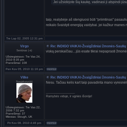
Jei užsidėjote šią kaukę, vadinasi ji atspindi jūs
taip, realybėje aš stengiuosi būti "priimtinas" pasau
reikalo švaistyti energiją vaidybai. jei kažkur manes n
Tre Lap 02, 2005 12:31 pm
Virgo
Re: INDIGO VAIKAI-Žvaigždiniai žmonės-Saulių 
Seniūnas (-ė)
viską perskaičiau....jūs esate tikrai nepaprasti žmonės
Užsiregistravo:
Tre Vas 24,
2010 9:35 pm
Pranešimai:
108
Pen Kov 05, 2010 11:16 pm
Vilke
Re: INDIGO VAIKAI-Žvaigždiniai žmonės-Saulių 
Naujakurys(ė)
Nesu. Tačiau kelis kart taip pavadinta mano vyresnėlė
_________________
Ramybės viduje, ir ugnies išorėje!
Užsiregistravo:
Tre Vas 22,
2006 7:32 pm
Pranešimai:
37
Miestas:
Slough, UK
Pir Kov 08, 2010 4:46 pm