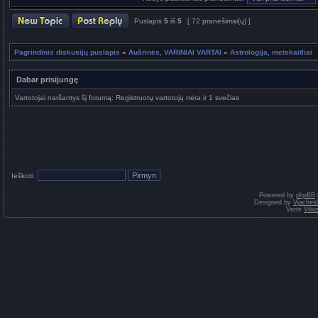
Puslapis
5
iš
5
[ 72 pranešimai(ų) ]
Pagrindinis diskusijų puslapis
»
Aušrinės, VARINIAI VARTAI
»
Astrologija, metskaitliai
Dabar prisijungę
Vartotojai naršantys šį forumą: Registruotų vartotojų nėra ir 1 svečias
Ieškoti:
Powered by
phpBB
Designed by
Vjaches
Vertė
Vili