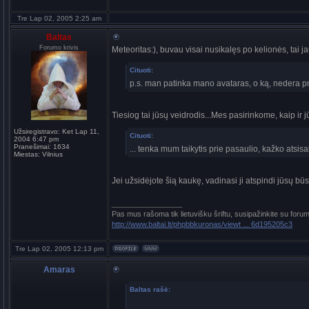
Tre Lap 02, 2005 2:25 am
Baltas
Forumo krivis
Meteoritas:), buvau visai nusikalęs po kelionės, tai 
Cituoti:
p.s. man patinka mano avataras, o ką, nedera pr
Tiesiog tai jūsų veidrodis...Mes pasirinkome, kaip ir j
Užsiregistravo:
Ket Lap 11,
Cituoti:
2004 6:47 pm
Pranešimai:
1634
... tenka mum taikytis prie pasaulio, kažko atsisa
Miestas:
Vilnius
Jei užsidėjote šią kaukę, vadinasi ji atspindi jūsų būs
_________________
Pas mus rašoma tik lietuvišku šriftu, susipažinkite su foru
http://www.baltai.lt/phpbbkuronas/viewt ... 6d195205c3
Tre Lap 02, 2005 12:13 pm
Amaras
Baltas rašė: