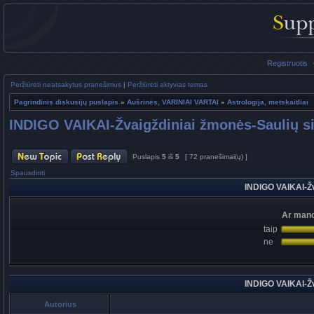
Registruotis
Peržiūrėti neatsakytus pranešimus
|
Peržiūrėti aktyvias temas
Pagrindinis diskusijų puslapis
»
Aušrinės, VARINIAI VARTAI
»
Astrologija, metskaitliai
INDIGO VAIKAI-Žvaigždiniai žmonės-Saulių s
Puslapis
5
iš
5
[ 72 pranešimai(ų) ]
Spausdinti
INDIGO VAIKAI-Žv
Ar mano
taip
ne
INDIGO VAIKAI-Žv
Autorius