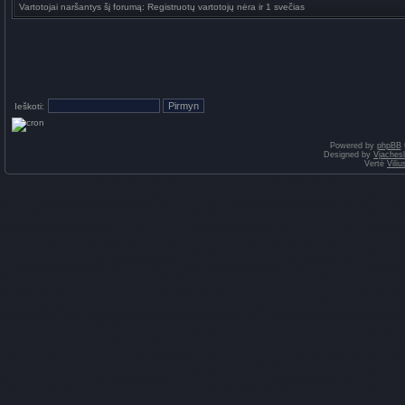
Vartotojai naršantys šį forumą: Registruotų vartotojų nėra ir 1 svečias
Ieškoti:
Powered by
phpBB
Designed by
Vjaches
Vertė
Vili