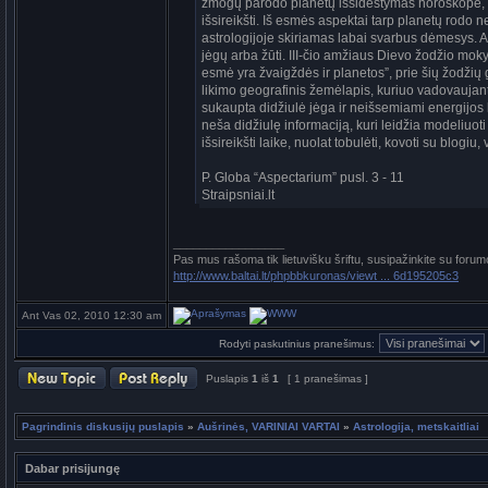
žmogų parodo planetų išsidėstymas horoskope, t.y
išsireikšti. Iš esmės aspektai tarp planetų rodo n
astrologijoje skiriamas labai svarbus dėmesys. 
jėgų arba žūti. III-čio amžiaus Dievo žodžio mok
esmė yra žvaigždės ir planetos”, prie šių žodžių
likimo geografinis žemėlapis, kuriuo vadovaujant
sukaupta didžiulė jėga ir neišsemiami energijos k
neša didžiulę informaciją, kuri leidžia modeliuot
išsireikšti laike, nuolat tobulėti, kovoti su blogiu,
P. Globa “Aspectarium” pusl. 3 - 11
Straipsniai.lt
_________________
Pas mus rašoma tik lietuvišku šriftu, susipažinkite su forum
http://www.baltai.lt/phpbbkuronas/viewt ... 6d195205c3
Ant Vas 02, 2010 12:30 am
Rodyti paskutinius pranešimus:
Puslapis
1
iš
1
[ 1 pranešimas ]
Pagrindinis diskusijų puslapis
»
Aušrinės, VARINIAI VARTAI
»
Astrologija, metskaitliai
Dabar prisijungę