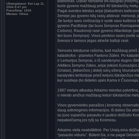
Babilonas. Dabar randama vis daugiau įrodymų, kad
Užsiregistravo:
Ket Lap 11,
kurie gyveno maždaug prieš 40 tūkstančių metų A
2004 6:47 pm
Pranešimai:
1634
Pagal avestos tekstus arijai [dabartinės baltosio
Miestas:
Vilnius
žemėje jau gyveno kitų rasių atstovai: melsvoji,
Jie turėjo savo civilizaciją ir vystė savo kultūro
gyveno Pacifidoje (tai buvo žemynas Ramiajame
Ceilono). Raudonoji rasė gyveno Atlantidoje (pas
ten buvo žemynas). Visos penkios rasės įnešė sa
šviesos ir tamsos jėgas atnešė baltoji rasė.
Senovės tekstuose rašoma, kad maždaug prieš 26
katastrofos - planetos Faetono žūties. Po katastro
ir Lemurijos žemynai, o iš vandenyno dugno iš
Arktikos žemyno žūties, arijai įsikūrė Euroazijos
(Uralas), įtekančios į didelį sūrų ežerą Vourukart
karalystės teritorijoje prieš keturis tūkstančius 
kur susilieja dvi didelės upės Kama ir Čiusovaj
1987 metais atkastas Arkaimo miestas patvirtina, k
o miesto amžius maždaug keturi tūkstančiai metų
Visos gyvenvietės panašios į kosminę observato
daug astrologinės informacijos. Iš dalies čia at
su juos supančiu pasauliu ir jautėsi didžiulio Kosm
nepakeičiamą jos ryšį su Kosmosu.
Arkaimo vieta neatsitiktinė. Per Uralą eina didži
“pasaulio viduriu”. Būtent čia, o ne pagal Grinvič