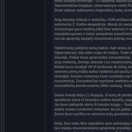
antra Arkaimo kordinatė – 52 laipsniai šiaurės p
Staunhendžas Anglijoje, observatorijos netoli Pra
šiose vietose sutinkamos magnetinių laukų anom
Arijų tėvynės ieškota ir anksčiau. XVIII amžiaus
astronomo Ž. Dalilia ekspedicija. Miesto jis nera
archeologai gavo leidimą ištirti šias vietoves ir 
nepublikuojamas ir neturi pasaulinio pripažinimo.
nes tai apverstų daugelį visuomenės priimtų nuo
Stebint arijų judėjimo kelią matosi, kad vėliau jie
Afganistanas), kita dalis nuėjo iki Indijos. Todėl
šiaurėje. Dabar Irane gyvenantys zoroastriečiai, 
arijų mokymą, žemėje atsirado nuo neatmenamų l
tekstai buvo surašyti VII-VI amžiuose iki mūsų er
senovės persų kalba aukso raidėmis ant jaučių od
dinastijai, Avestos mokymas buvo surašytas dar k
musulmonai. Zoroastriečiai nepriėmė svetimos reli
zoroastriečių bendruomenių išliko nedaug: Indijoje
Dabar Avesta telpa 21 knygoje, iš kurių tik penk
aprašoma viena iš žmonijos veiklos krypčių, pagal
Jai buvo pašvęsta viena iš Avestos knygų – Nada
dalimi sudaro ezoterinis mokymas, tai jos galėjo m
žinios buvo surištos su senovės arijų gyvenimu i
Deja, šiuo metu tikro supratimo apie astrologiją
tais metais visuomeniniame gyvenime prasidėjo 