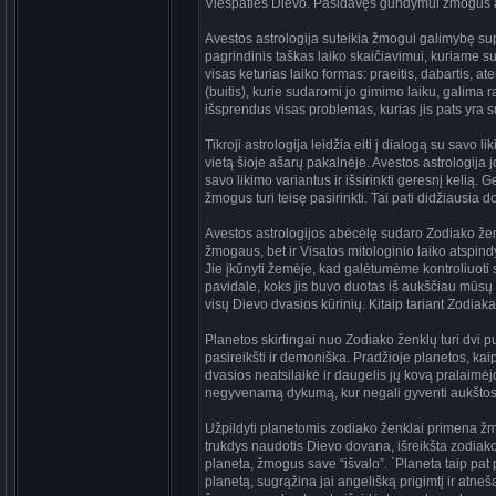
Viešpaties Dievo. Pasidavęs gundymui žmogus apr
Avestos astrologija suteikia žmogui galimybę supra
pagrindinis taškas laiko skaičiavimui, kuriame sud
visas keturias laiko formas: praeitis, dabartis,
(buitis), kurie sudaromi jo gimimo laiku, galima
išsprendus visas problemas, kurias jis pats yra 
Tikroji astrologija leidžia eiti į dialogą su savo 
vietą šioje ašarų pakalnėje. Avestos astrologija 
savo likimo variantus ir išsirinkti geresnį kelią
žmogus turi teisę pasirinkti. Tai pati didžiausia
Avestos astrologijos abėcėlę sudaro Zodiako žen
žmogaus, bet ir Visatos mitologinio laiko atspin
Jie įkūnyti žemėje, kad galėtumėme kontroliuoti
pavidale, koks jis buvo duotas iš aukščiau mūsų
visų Dievo dvasios kūrinių. Kitaip tariant Zodia
Planetos skirtingai nuo Zodiako ženklų turi dvi p
pasireikšti ir demoniška. Pradžioje planetos, kai
dvasios neatsilaikė ir daugelis jų kovą pralaimėjo
negyvenamą dykumą, kur negali gyventi aukštos c
Užpildyti planetomis zodiako ženklai primena žmog
trukdys naudotis Dievo dovana, išreikšta zodiako 
planeta, žmogus save “išvalo”. `Planeta taip pat 
planetą, sugrąžina jai angelišką prigimtį ir atne