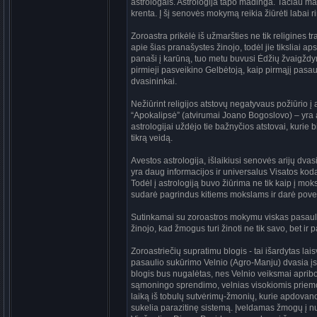
astrologais. Astrologija tapo madinga. Tačiau mad
krenta. Į šį senovės mokymą reikia žiūrėti labai r
Zoroastra prikėlė iš užmaršties ne tik religines t
apie šias pranašystes žinojo, todėl jie tiksliai a
panaši į karūną, tuo metu buvusi Ėdžių žvaigždy
pirmieji pasveikino Gelbėtoją, kaip pirmąjį pasaul
dvasininkai.
Nežiūrint religijos atstovų negatyvaus požiūrio 
“Apokalipsė” (atvirumai Joano Bogoslovo) – yra as
astrologijai uždėjo tie bažnyčios atstovai, kurie
tikrą veidą.
Avestos astrologija, išlaikiusi senovės arijų dva
yra daug informacijos ir universalus Visatos ko
Todėl į astrologiją buvo žiūrima ne tik kaip į moks
sudarė pagrindus kitiems mokslams ir darė povei
Sutinkamai su zoroastros mokymu viskas pasauly
žinojo, kad žmogus turi žinoti ne tik savo, bet ir 
Zoroastriečių supratimu blogis - tai išardytas l
pasaulio sukūrimo Velnio (Agro-Manju) dvasia įsive
blogis bus nugalėtas, nes Velnio veiksmai apribo
sąmoningo sprendimo, velnias visokiomis priemo
laiką iš tobulų sutvėrimų-žmonių, kurie apdovan
sukelia parazitinę sistemą. Įveldamas žmogų į n