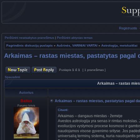
Registruotis
Peržiūrėti neatsakytus pranešimus
|
Peržiūrėti aktyvias temas
Pagrindinis diskusijų puslapis
»
Aušrinės, VARINIAI VARTAI
»
Astrologija, metskaitliai
Arkaimas – rastas miestas, pastatytas pagal
Puslapis
1
iš
1
[ 1 pranešimas ]
Spausdinti
Arkaimas – rastas mies
Autorius
Baltas
Arkaimas – rastas miestas, pastatytas pagal d
Forumo krivis
Cituoti:
Arkaimas – dangaus miestas - žemėje
Avestos astrologija yra senas ir rimtas mokslas. 
evoliucijos vystymosi procese kosmoso ir gamtos
naudojamos visose gyvenimo srityse. Jos padėdav
universalią terminų sistemą, kuria naudojantis pr