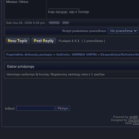
Miestas:
Vilnius
_________________
Kaip danguje, taip ir žemėje
Sek Gru 06, 2009 5:26 pm
Rodyti paskutinius pranešimus:
Puslapis
1
iš
1
[ 1 pranešimas ]
Pagrindinis diskusijų puslapis
»
Aušrinės, VARINIAI VARTAI
»
Ekspedicijos/Kelionės/St
Dabar prisijungę
Vartotojai naršantys šį forumą: Registruotų vartotojų nėra ir 1 svečias
Ieškoti:
Powered by
phpBB
Designed by
Vjaches
Vertė
Vili