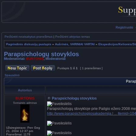
Registruotis
Peržiūrėti neatsakytus pranešimus
|
Peržiūrėti aktyvias temas
Pagrindinis diskusijų puslapis
»
Aušrinės, VARINIAI VARTAI
»
Ekspedicijos/Kelionės/St
Parapsichologų stovyklos
Moderatoriai:
BURTONIS
,
Moderatoriai
Puslapis
1
iš
1
[ 1 pranešimas ]
Spausdinti
Parap
Autorius
BURTONIS
Parapsichologų stovyklos
Svetainės adminas
Parapsichologų stovykloje prie Pailgio ežero 2008 met
http://www.parapsichologijosakademija.l ... Itemid=10
Užsiregistravo:
Pen Geg
21, 2004 12:37 pm
Pranešimai:
1178