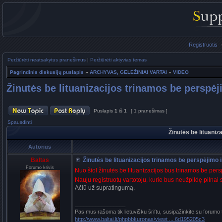
Registruotis
Peržiūrėti neatsakytus pranešimus
|
Peržiūrėti aktyvias temas
Pagrindinis diskusijų puslapis
»
ARCHYVAS, GELEŽINIAI VARTAI
»
VIDEO
Žinutės be lituanizacijos trinamos be perspėji
Puslapis
1
iš
1
[ 1 pranešimas ]
Spausdinti
Žinutės be lituaniz
Autorius
Baltas
Žinutės be lituanizacijos trinamos be perspėjimo ir 
Forumo krivis
Nuo šiol žinutės be lituanizacijos bus trinamos be per
Naujų registruotų vartotojų, kurie bus neužpildę pilnai 
Ačiū už supratingumą.
_________________
Pas mus rašoma tik lietuvišku šriftu, susipažinkite su forumo
http://www.baltai.lt/phpbbkuronas/viewt ... 6d195205c3