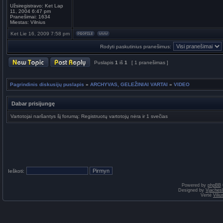
Užsiregistravo:
Ket Lap
11, 2004 6:47 pm
Pranešimai:
1634
Miestas:
Vilnius
Ket Lie 16, 2009 7:58 pm
Rodyti paskutinius pranešimus:
Puslapis
1
iš
1
[ 1 pranešimas ]
Pagrindinis diskusijų puslapis
»
ARCHYVAS, GELEŽINIAI VARTAI
»
VIDEO
Dabar prisijungę
Vartotojai naršantys šį forumą: Registruotų vartotojų nėra ir 1 svečias
Ieškoti:
Powered by
phpBB
Designed by
Vjaches
Vertė
Vili