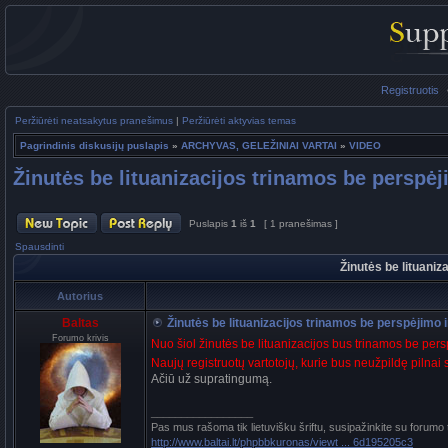
Registruotis
Peržiūrėti neatsakytus pranešimus
|
Peržiūrėti aktyvias temas
Pagrindinis diskusijų puslapis
»
ARCHYVAS, GELEŽINIAI VARTAI
»
VIDEO
Žinutės be lituanizacijos trinamos be perspėji
Puslapis
1
iš
1
[ 1 pranešimas ]
Spausdinti
Žinutės be lituaniz
Autorius
Baltas
Žinutės be lituanizacijos trinamos be perspėjimo ir 
Forumo krivis
Nuo šiol žinutės be lituanizacijos bus trinamos be per
Naujų registruotų vartotojų, kurie bus neužpildę pilnai 
Ačiū už supratingumą.
_________________
Pas mus rašoma tik lietuvišku šriftu, susipažinkite su forumo
http://www.baltai.lt/phpbbkuronas/viewt ... 6d195205c3