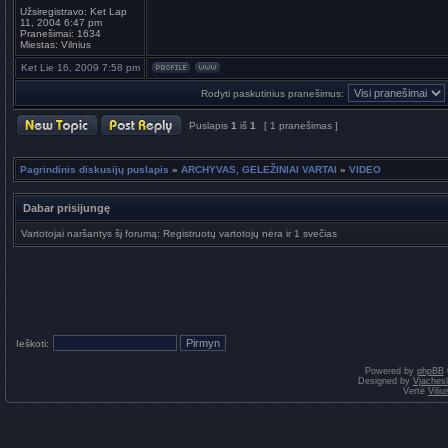
Užsiregistravo:
Ket Lap
11, 2004 6:47 pm
Pranešimai:
1634
Miestas:
Vilnius
Ket Lie 16, 2009 7:58 pm
Rodyti paskutinius pranešimus:
Puslapis
1
iš
1
[ 1 pranešimas ]
Pagrindinis diskusijų puslapis
»
ARCHYVAS, GELEŽINIAI VARTAI
»
VIDEO
Dabar prisijungę
Vartotojai naršantys šį forumą: Registruotų vartotojų nėra ir 1 svečias
Ieškoti:
Powered by
phpBB
Designed by
Vjaches
Vertė
Vili