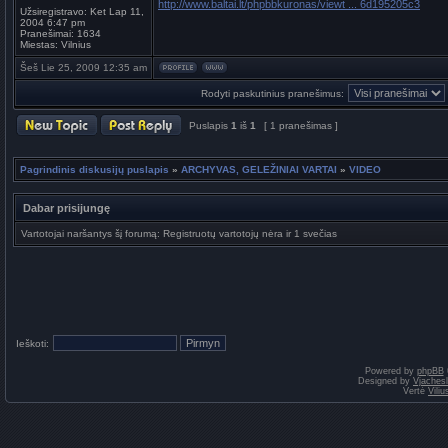
http://www.baltai.lt/phpbbkuronas/viewt ... 6d195205c3
Užsiregistravo:
Ket Lap 11,
2004 6:47 pm
Pranešimai:
1634
Miestas:
Vilnius
Šeš Lie 25, 2009 12:35 am
Rodyti paskutinius pranešimus:
Puslapis
1
iš
1
[ 1 pranešimas ]
Pagrindinis diskusijų puslapis
»
ARCHYVAS, GELEŽINIAI VARTAI
»
VIDEO
Dabar prisijungę
Vartotojai naršantys šį forumą: Registruotų vartotojų nėra ir 1 svečias
Ieškoti:
Powered by
phpBB
Designed by
Vjaches
Vertė
Vili