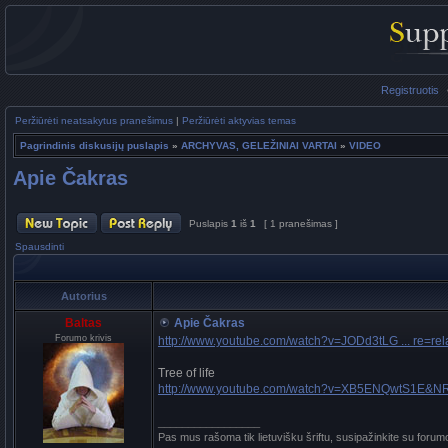
Registruotis
Peržiūrėti neatsakytus pranešimus
|
Peržiūrėti aktyvias temas
Pagrindinis diskusijų puslapis
»
ARCHYVAS, GELEŽINIAI VARTAI
»
VIDEO
Apie Čakras
Puslapis
1
iš
1
[ 1 pranešimas ]
Spausdinti
Autorius
Baltas
Apie Čakras
Forumo krivis
http://www.youtube.com/watch?v=JODd3tLG ... re=rel
Tree of life
http://www.youtube.com/watch?v=XB5ENQwtS1E&N
_________________
Pas mus rašoma tik lietuvišku šriftu, susipažinkite su forum