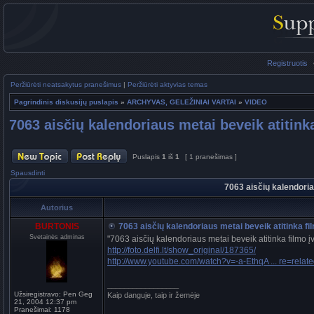
Registruotis
Peržiūrėti neatsakytus pranešimus
|
Peržiūrėti aktyvias temas
Pagrindinis diskusijų puslapis
»
ARCHYVAS, GELEŽINIAI VARTAI
»
VIDEO
7063 aisčių kalendoriaus metai beveik atitink
Puslapis
1
iš
1
[ 1 pranešimas ]
Spausdinti
7063 aisčių kalendoria
Autorius
BURTONIS
7063 aisčių kalendoriaus metai beveik atitinka fi
Svetainės adminas
"7063 aisčių kalendoriaus metai beveik atitinka filmo į
http://foto.delfi.lt/show_original/187365/
http://www.youtube.com/watch?v=-a-EthqA ... re=relat
_________________
Užsiregistravo:
Pen Geg
Kaip danguje, taip ir žemėje
21, 2004 12:37 pm
Pranešimai:
1178