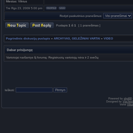
Miestas:
Vilnius
Tre Rgs 23, 2009 5:00 pm
Rodyti paskutinius pranešimus:
Puslapis
1
iš
1
[ 1 pranešimas ]
Pagrindinis diskusijų puslapis
»
ARCHYVAS, GELEŽINIAI VARTAI
»
VIDEO
Dabar prisijungę
Vartotojai naršantys šį forumą: Registruotų vartotojų nėra ir 2 svečių
Ieškoti:
Powered by
phpBB
Designed by
Vjaches
Vertė
Vili