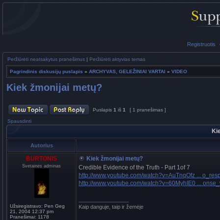
Registruotis
Peržiūrėti neatsakytus pranešimus
|
Peržiūrėti aktyvias temas
Pagrindinis diskusijų puslapis
»
ARCHYVAS, GELEŽINIAI VARTAI
»
VIDEO
Kiek žmonijai metų?
Puslapis
1
iš
1
[ 1 pranešimas ]
Spausdinti
Ki
Autorius
BURTONIS
Kiek žmonijai metų?
Svetainės adminas
Credible Evidence of the Truth - Part 1of 7
http://www.youtube.com/watch?v=AuTnqOfz ... o_res
http://www.youtube.com/watch?v=60MyhIE0 ... onse
_________________
Užsiregistravo:
Pen Geg
Kaip danguje, taip ir žemėje
21, 2004 12:37 pm
Pranešimai:
1178