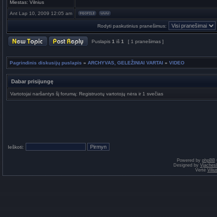
Miestas:
Vilnius
Ant Lap 10, 2009 12:05 am
Rodyti paskutinius pranešimus:
Puslapis
1
iš
1
[ 1 pranešimas ]
Pagrindinis diskusijų puslapis
»
ARCHYVAS, GELEŽINIAI VARTAI
»
VIDEO
Dabar prisijungę
Vartotojai naršantys šį forumą: Registruotų vartotojų nėra ir 1 svečias
Ieškoti:
Powered by
phpBB
Designed by
Vjaches
Vertė
Vili