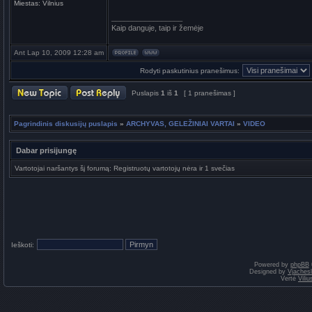
Miestas:
Vilnius
_________________
Kaip danguje, taip ir žemėje
Ant Lap 10, 2009 12:28 am
Rodyti paskutinius pranešimus:
Puslapis
1
iš
1
[ 1 pranešimas ]
Pagrindinis diskusijų puslapis
»
ARCHYVAS, GELEŽINIAI VARTAI
»
VIDEO
Dabar prisijungę
Vartotojai naršantys šį forumą: Registruotų vartotojų nėra ir 1 svečias
Ieškoti:
Powered by
phpBB
Designed by
Vjaches
Vertė
Vili