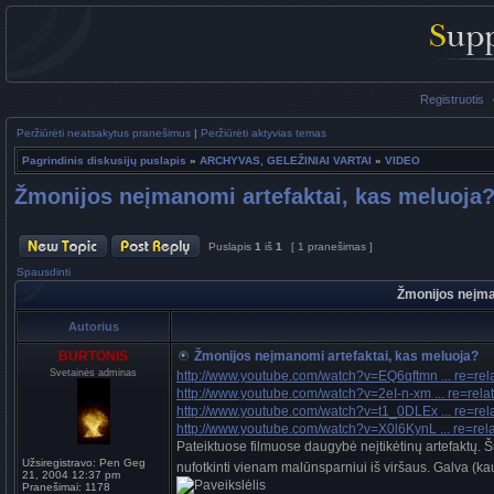
Registruotis
Peržiūrėti neatsakytus pranešimus
|
Peržiūrėti aktyvias temas
Pagrindinis diskusijų puslapis
»
ARCHYVAS, GELEŽINIAI VARTAI
»
VIDEO
Žmonijos neįmanomi artefaktai, kas meluoja
Puslapis
1
iš
1
[ 1 pranešimas ]
Spausdinti
Žmonijos neįma
Autorius
BURTONIS
Žmonijos neįmanomi artefaktai, kas meluoja?
Svetainės adminas
http://www.youtube.com/watch?v=EQ6qftmn ... re=rel
http://www.youtube.com/watch?v=2eI-n-xm ... re=rela
http://www.youtube.com/watch?v=t1_0DLEx ... re=rel
http://www.youtube.com/watch?v=X0l6KynL ... re=rel
Pateiktuose filmuose daugybė neįtikėtinų artefaktų. Š
Užsiregistravo:
Pen Geg
nufotkinti vienam malūnsparniui iš viršaus. Galva (kau
21, 2004 12:37 pm
Pranešimai:
1178